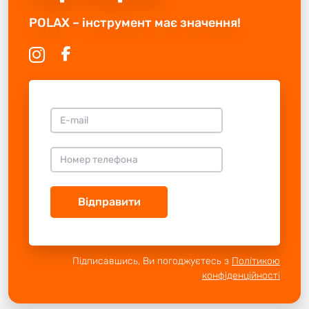
POLAX – інструмент має значення!
Відправити
Підписавшись, Ви погоджуєтесь з
Політикою
конфіденційності