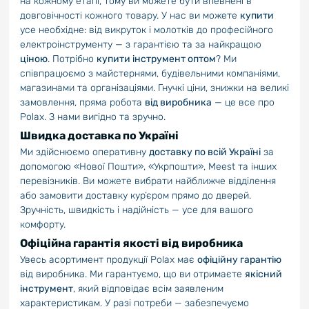
на кожному етапі, тому ви можете бути впевнені в
довговічності кожного товару. У нас ви можете
купити
усе необхідне: від викруток і молотків до професійного
електроінструменту — з гарантією та за найкращою
ціною
. Потрібно
купити інструмент оптом
? Ми
співпрацюємо з майстернями, будівельними компаніями,
магазинами та організаціями. Гнучкі ціни, знижки на великі
замовлення, пряма робота
від виробника
— це все про
Polax. З нами вигідно та зручно.
Швидка доставка по Україні
Ми здійснюємо оперативну
доставку по всій Україні
за
допомогою «Нової Пошти», «Укрпошти», Meest та інших
перевізників. Ви можете вибрати найближче відділення
або замовити доставку кур’єром прямо до дверей.
Зручність, швидкість і надійність — усе для вашого
комфорту.
Офіційна гарантія якості від виробника
Увесь асортимент продукції Polax має
офіційну гарантію
від виробника. Ми гарантуємо, що ви отримаєте
якісний
інструмент
, який відповідає всім заявленим
характеристикам. У разі потреби — забезпечуємо