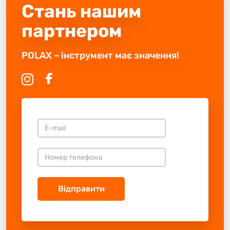
Стань нашим
партнером
POLAX – інструмент має значення!
Відправити