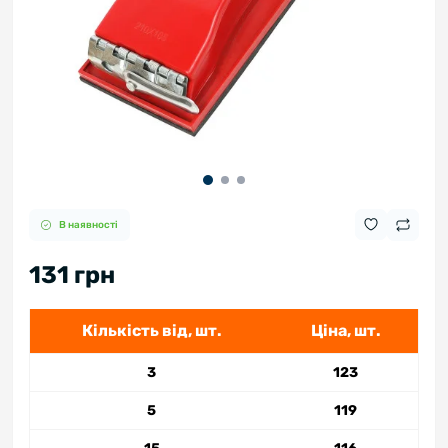
В наявності
131 грн
Кількість від, шт.
Ціна, шт.
3
123
5
119