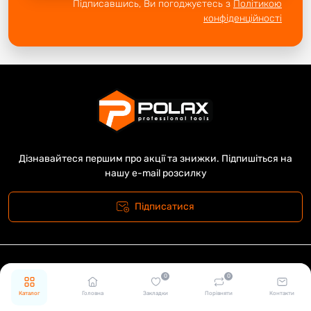
Підписавшись, Ви погоджуєтесь з
Політикою
конфіденційності
Дізнавайтеся першим про акції та знижки. Підпишіться на
нашу e-mail розсилку
Підписатися
Телефони
Графік роботи
0
0
(050) 288 80 08
Пн.-Пт.: з 8:00 до 17:00
Каталог
Головна
Закладки
Порівняти
Контакти
Сб.-Нд.: Вихідні
(098) 287 80 08