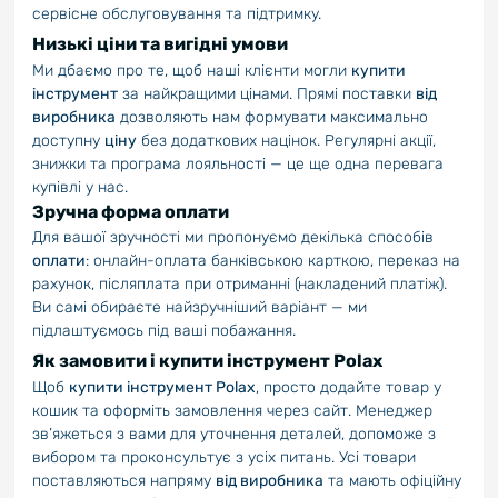
сервісне обслуговування та підтримку.
Низькі ціни та вигідні умови
Ми дбаємо про те, щоб наші клієнти могли
купити
інструмент
за найкращими цінами. Прямі поставки
від
виробника
дозволяють нам формувати максимально
доступну
ціну
без додаткових націнок. Регулярні акції,
знижки та програма лояльності — це ще одна перевага
купівлі у нас.
Зручна форма оплати
Для вашої зручності ми пропонуємо декілька способів
оплати
: онлайн-оплата банківською карткою, переказ на
рахунок, післяплата при отриманні (накладений платіж).
Ви самі обираєте найзручніший варіант — ми
підлаштуємось під ваші побажання.
Як замовити і купити інструмент Polax
Щоб
купити інструмент Polax
, просто додайте товар у
кошик та оформіть замовлення через сайт. Менеджер
зв’яжеться з вами для уточнення деталей, допоможе з
вибором та проконсультує з усіх питань. Усі товари
поставляються напряму
від виробника
та мають офіційну