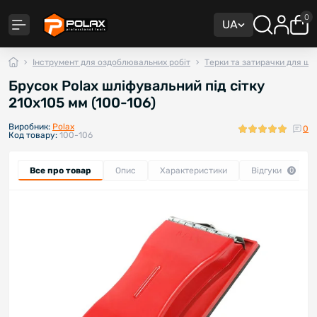
0
UA
Інструмент для оздоблювальних робіт
Терки та затирачки для шт
Брусок Polax шліфувальний під сітку
210х105 мм (100-106)
Виробник:
Polax
0
Код товару:
100-106
Все про товар
Опис
Характеристики
Відгуки
0