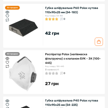
Губка шліфувальна P60 Polax кутова
Хіт продаж
110х90х25 мм (54-183)
Код товару: 54-183
0
42 грн
Респіратор Polax (напівмаска
Хіт продаж
фільтруюча) з клапаном БУК - 3К (100-
445)
Код товару: 100-445
В наявності
0
27 грн
Губка шліфувальна P40 Polax кутова
110х90х25 мм (54-225)