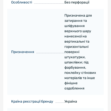
Особливості
Без перфорації
Призначена для
затирання та
шліфування
верхнього шару
нанесеної на
вертикальні та
горизонтальні
Призначення
поверхні
штукатурки,
шпаклівки; під
фарбування,
поклейку стінових
матеріалів та інше
фінішне
оздоблення
Країна реєстрації бренду
Україна