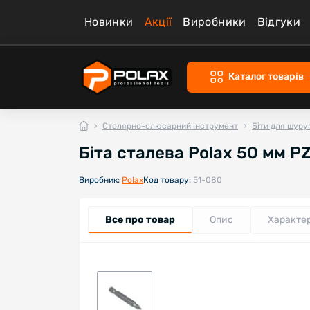
Новинки
Акції
Виробники
Відгуки
Каталог товарів
Столярно-слюсарний інструмент
Біти для шуру
Біта сталева Polax 50 мм PZ1
Виробник:
Polax
Код товару:
51-080
Все про товар
Опис
Характе