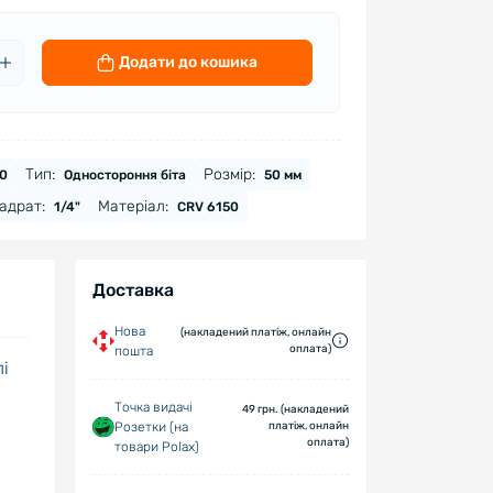
Додати до кошика
SL5
SL6
Тип:
Розмір:
0
Одностороння біта
50 мм
адрат:
Матеріал:
1/4"
CRV 6150
PZ1
H4
Доставка
Нова
(накладений платіж, онлайн
оплата)
пошта
лі
Точка видачі
49 грн. (накладений
Розетки (на
платіж, онлайн
оплата)
товари Polax)
і