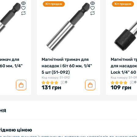
Хіт продаж
Хіт продаж
римач для
Магнітний тримач для
Магнітний т
 60 мм, 1/4"
насадок і біт 60 мм, 1/4"
для насадок 
5 шт (51-092)
Lock 1/4" 60
Код товару: 51-092
Код товару: 51-0
0
0
131 грн
109 грн
ня
игідною ціною