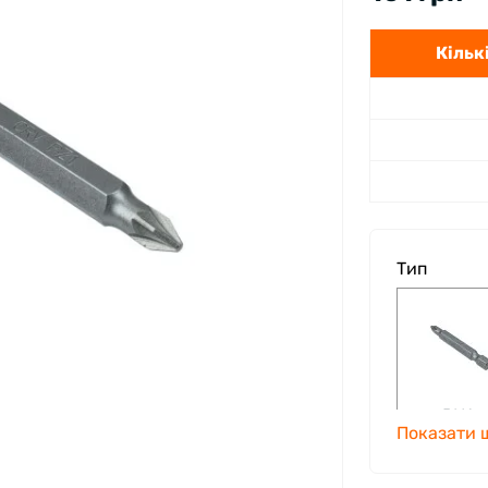
Кількі
Тип
PH1
Показати 