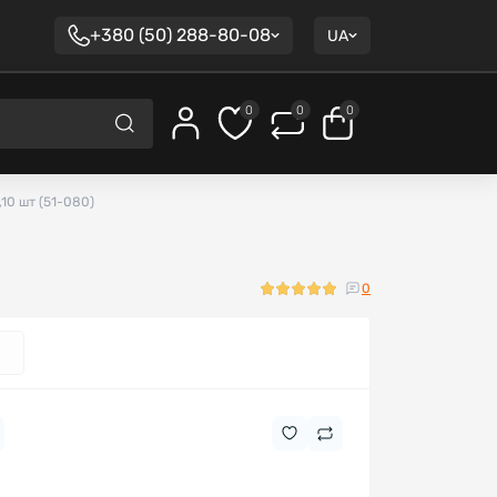
+380 (50) 288-80-08
UA
0
0
0
,10 шт (51-080)
0