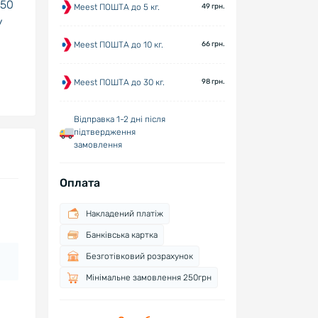
 50
Meest ПОШТА до 5 кг.
49 грн.
у
Meest ПОШТА до 10 кг.
66 грн.
Meest ПОШТА до 30 кг.
98 грн.
Відправка 1-2 дні після
підтвердження
замовлення
Оплата
Накладений платіж
Банківська картка
Безготівковий розрахунок
Мінімальне замовлення 250грн