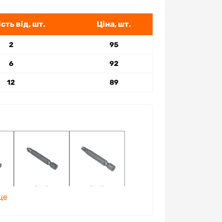
сть від, шт.
Ціна, шт.
2
95
6
92
12
89
PH2
PH3
ще