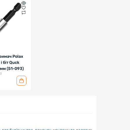
римач Polax
і біт Quck
 мм (51-093)
93