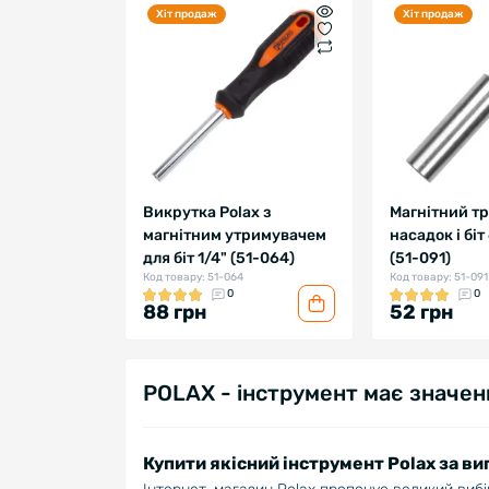
Хіт продаж
Хіт продаж
Викрутка Polax з
Магнітний т
магнітним утримувачем
насадок і біт
для біт 1/4" (51-064)
(51-091)
Код товару: 51-064
Код товару: 51-091
0
0
88 грн
52 грн
POLAX - інструмент має значен
Купити якісний інструмент Polax за в