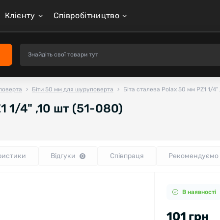
Клієнту
Співробітництво
поверта
Біти 50 мм для шуруповерта
Біта сталева Polax 50 мм PZ1 1/4" 
 1/4" ,10 шт (51-080)
ристики
Відгуки
Співпраця
Рекомендуємо
0
В наявності
101 грн