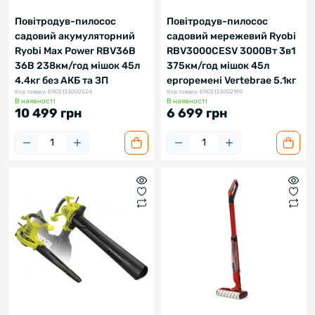
Повітродув-пилосос
Повітродув-пилосос
садовий акумуляторний
садовий мережевий Ryobi
Ryobi Max Power RBV36B
RBV3000CESV 3000Вт 3в1
36В 238км/год мішок 45л
375км/год мішок 45л
4.4кг без АКБ та ЗП
ергоремені Vertebrae 5.1кг
Код товару: ERC5133002524
Код товару: ERC5133002190
В наявності
В наявності
10 499 грн
6 699 грн