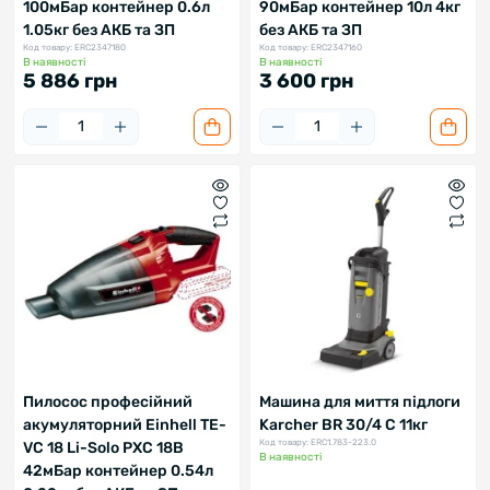
100мБар контейнер 0.6л
90мБар контейнер 10л 4кг
1.05кг без АКБ та ЗП
без АКБ та ЗП
Код товару: ERC2347180
Код товару: ERC2347160
В наявності
В наявності
5 886 грн
3 600 грн
Пилосос професійний
Машина для миття підлоги
акумуляторний Einhell TE-
Karcher BR 30/4 C 11кг
Код товару: ERC1.783-223.0
VC 18 Li-Solo PXC 18В
В наявності
42мБар контейнер 0.54л