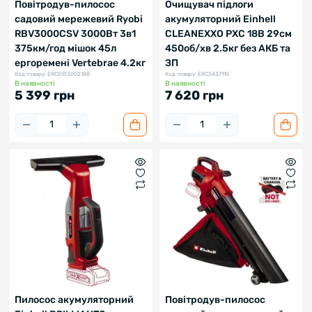
Повітродув-пилосос
Очищувач підлоги
садовий мережевий Ryobi
акумуляторний Einhell
RBV3000CSV 3000Вт 3в1
CLEANEXXO PXC 18В 29см
375км/год мішок 45л
450об/хв 2.5кг без АКБ та
ергоремені Vertebrae 4.2кг
ЗП
Код товару: ERC5133002188
Код товару: ERC3437110
В наявності
В наявності
5 399 грн
7 620 грн
Пилосос акумуляторний
Повітродув-пилосос