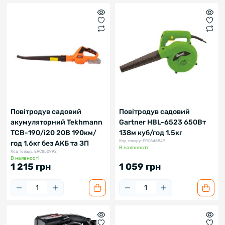
Повітродув садовий
Повітродув садовий
акумуляторний Tekhmann
Gartner HBL-6523 650Вт
ТСВ-190/i20 20В 190км/
138м куб/год 1.5кг
Код товару: ERC846849
год 1.6кг без АКБ та ЗП
В наявності
Код товару: ERC850992
В наявності
1 215 грн
1 059 грн