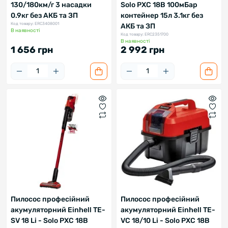
130/180км/г 3 насадки
Solo PXC 18В 100мБар
0.9кг без АКБ та ЗП
контейнер 15л 3.1кг без
Код товару: ERC3408001
АКБ та ЗП
В наявності
Код товару: ERC2351700
В наявності
1 656 грн
2 992 грн
Пилосос професійний
Пилосос професійний
акумуляторний Einhell TE-
акумуляторний Einhell TE-
SV 18 Li - Solo PXC 18В
VC 18/10 Li - Solо PXC 18В