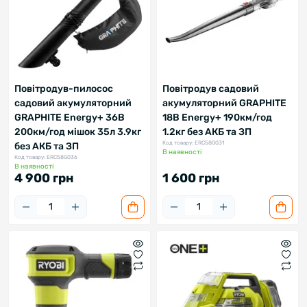
Повітродув-пилосос
Повітродув садовий
садовий акумуляторний
акумуляторний GRAPHITE
GRAPHITE Energy+ 36В
18В Energy+ 190км/год
200км/год мішок 35л 3.9кг
1.2кг без АКБ та ЗП
Код товару: ERC58G031
без АКБ та ЗП
В наявності
Код товару: ERC58G036
В наявності
4 900 грн
1 600 грн