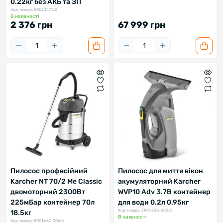
0.22кг без АКБ та ЗП
Код товару: ERC2347120
В наявності
2 376 грн
67 999 грн
Пилосос професійний
Пилосос для миття вікон
Karcher NT 70/2 Me Classic
акумуляторний Karcher
двомоторний 2300Вт
WVP10 Adv 3.7В контейнер
225мБар контейнер 70л
для води 0.2л 0.95кг
Код товару: ERC1.633-560.0
18.5кг
В наявності
Код товару: ERC1.667-306.0