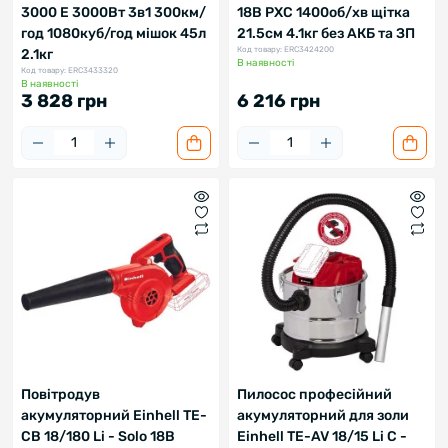
3000 E 3000Вт 3в1 300км/
18В PXC 1400об/хв щітка
год 1080куб/год мішок 45л
21.5см 4.1кг без АКБ та ЗП
Код товару: ERC3424200
2.1кг
В наявності
Код товару: ERC3433320
В наявності
3 828 грн
6 216 грн
Повітродув
Пилосос професійний
акумуляторний Einhell TE-
акумуляторний для золи
CB 18/180 Li - Solo 18В
Einhell TE-AV 18/15 Li C -