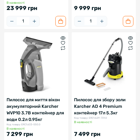
В наявності
23 999 грн
9 999 грн
Пилосос для миття вікон
Пилосос для збору золи
акумуляторний Karcher
Karcher AD 4 Premium
WVP10 3.7В контейнер для
контейнер 17л 5.3кг
Код товару: ERC1.629-731.0
води 0.2л 0.95кг
В наявності
Код товару: ERC1.633-550.0
В наявності
7 299 грн
7 499 грн