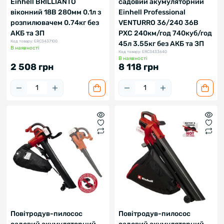
Einhell BRILLIANTO
садовий акумуляторний
віконний 18В 280мм 0.1л з
Einhell Professional
розпилювачем 0.74кг без
VENTURRO 36/240 36В
АКБ та ЗП
PXC 240км/год 740куб/год
Код товару: ERC3437100
45л 3.55кг без АКБ та ЗП
В наявності
Код товару: ERC3433640
В наявності
2 508 грн
8 118 грн
Повітродув-пилосос
Повітродув-пилосос