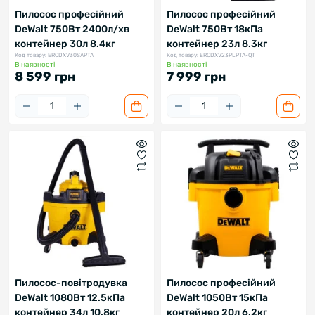
Пилосос професійний
Пилосос професійний
DeWalt 750Вт 2400л/хв
DeWalt 750Вт 18кПа
контейнер 30л 8.4кг
контейнер 23л 8.3кг
Код товару: ERCDXV30SAPTA
Код товару: ERCDXV23PLPTA-QT
В наявності
В наявності
8 599 грн
7 999 грн
Пилосос-повітродувка
Пилосос професійний
DeWalt 1080Вт 12.5кПа
DeWalt 1050Вт 15кПа
контейнер 34л 10.8кг
контейнер 20л 6.2кг