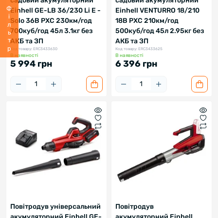
садовий акумуляторний
садовий акумуляторний
Фільтр
Einhell GE-LB 36/230 Li E -
Einhell VENTURRO 18/210
Solo 36В PXC 230км/год
18В PXC 210км/год
700куб/год 45л 3.1кг без
500куб/год 45л 2.95кг без
АКБ та ЗП
АКБ та ЗП
Код товару: ERC3433630
Код товару: ERC3433625
В наявності
В наявності
5 994 грн
6 396 грн
Повітродув універсальний
Повітродув
акумуляторний Einhell GE-
акумуляторний Einhell