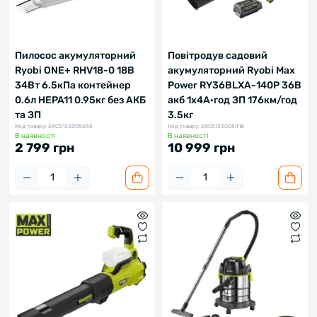
Пилосос акумуляторний
Повітродув садовий
Ryobi ONE+ RHV18-0 18В
акумуляторний Ryobi Max
34Вт 6.5кПа контейнер
Power RY36BLXA-140P 36В
0.6л HEPA11 0.95кг без АКБ
акб 1х4А·год ЗП 176км/год
та ЗП
3.5кг
Код товару: ERC5133005655
Код товару: ERC5133005418
В наявності
В наявності
2 799 грн
10 999 грн