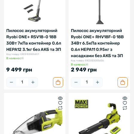
Пилосос акумуляторний
Пилосос акумуляторний
Ryobi ONE+ RSV18-0 18В
Ryobi ONE+ RHV18F-0 18В
30Вт 7кПа контейнер 0.6л
34Вт 6.5кПа контейнер
HEPA12 3.1кг без АКБ та ЗП
0.6л HEPA11 0.95кг з
Код товару: ERC5133005657
насадками без АКБ та ЗП
В наявності
Код товару: ERC5133005656
В наявності
9 499 грн
2 949 грн