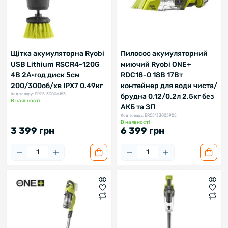
Щітка акумуляторна Ryobi
Пилосос акумуляторний
USB Lithium RSCR4-120G
миючий Ryobi ONE+
4В 2А·год диск 5см
RDC18-0 18В 17Вт
200/300об/хв IPX7 0.49кг
контейнер для води чиста/
Код товару: ERC5133006183
брудна 0.12/0.2л 2.5кг без
В наявності
АКБ та ЗП
Код товару: ERC5133005905
В наявності
3 399 грн
6 399 грн