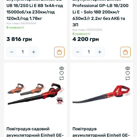
UB 18/250 Li E 8В 1х4А·год
Professional GP-LB 18/200
15000об/хв 230км/год
Li E - Solo 18В 200км/г
120м3/год 1.78кг
630м3/г 2.2кг без АКБ та
Код товару: ERC3433560
ЗП
В наявності
Код товару: ERC3433555
В наявності
3 816 грн
4 200 грн
Повітродув садовий
Повітродув
акумуляторний Einhell GE-
акумуляторний Einhell GE-