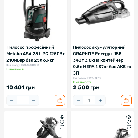
Пилосос професійний
Пилосос акумуляторний
Metabo ASA 25 L PC 1250Вт
GRAPHITE Energy+ 18В
210мБар бак 25л 6.9кг
34Вт 3.8кПа контейнер
Код товару: ERC602014000
0.5л HEPA 1.37кг без АКБ та
В наявності
ЗП
Код товару: ERC58G097
В наявності
10 401 грн
2 500 грн