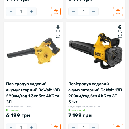
Повітродув садовий
Повітродув садовий
акумуляторний DeWalt 18В
акумуляторний DeWalt 18В
290км/год 1.3кг без АКБ та
200км/год без АКБ та ЗП
ЗП
3.1кг
Код товару: ERCDCV100
Код товару: ERCDCMBL562N
В наявності
В наявності
6 199 грн
7 199 грн