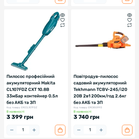
Пилосос професійний
Повітродув-пилосос
акумуляторний Makita
садовий акумуляторний
CL107FDZ CXT 10.8В
Tekhmann ТСВV-245/i20
33мБар контейнер 0.5л
20В 2в1 200км/год 2.6кг
без АКБ та ЗП
без АКБ та ЗП
Код товару: ERCCL107FDZ
Код товару: ERC850993
В наявності
В наявності
3 399 грн
3 740 грн