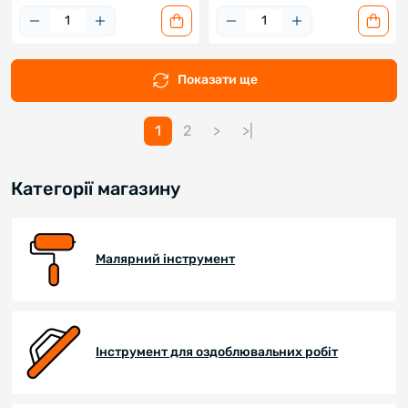
Показати ще
1
2
>
>|
Категорії магазину
Малярний інструмент
Інструмент для оздоблювальних робіт