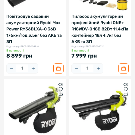
Повітродув садовий
Пилосос акумуляторний
акумуляторний Ryobi Max
професійний Ryobi ONE+
Power RY36BLXA-0 36В
R18WDV-0 18В 82Вт 11.4кПа
176км/год 3.5кг без АКБ та
контейнер 18л 4.7кг без
ЗП
АКБ та ЗП
Код товару: ERC5133004916
Код товару: ERC5133004724
В наявності
В наявності
8 899 грн
7 999 грн