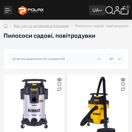
0
UA
Дім, сад та активний відпочинок
Пилососи садові, повітродувки
Пилососи садові, повітродувки