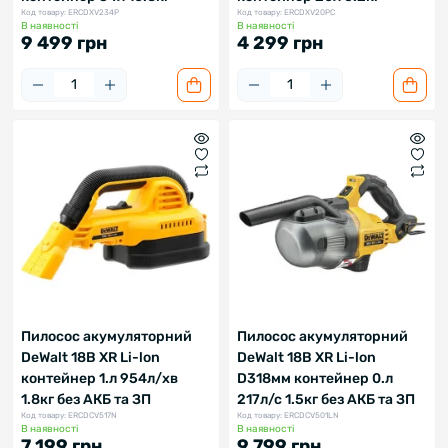
Код товару: ERCDXV234P
Код товару: ERCDXV20PC
В наявності
В наявності
9 499 грн
4 299 грн
Пилосос акумуляторний
Пилосос акумуляторний
DeWalt 18В XR Li-lon
DeWalt 18B XR Li-lon
контейнер 1.л 954л/хв
D318мм контейнер 0.л
1.8кг без АКБ та ЗП
217л/с 1.5кг без АКБ та ЗП
Код товару: ERCDCV517N
Код товару: ERCDCV501LN
В наявності
В наявності
7 199 грн
9 799 грн