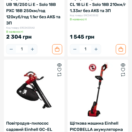
UB 18/250 Li E - Solo 18В
CL 18 Li E - Solo 18В 210км/г
PXC 18В 250км/год
1.33кг без АКБ та ЗП
Код товару: ERC3433532
120куб/год 1.1кг без АКБ та
В наявності
ЗП
Код товару: ERC3433542
В наявності
2 304 грн
1 545 грн
Повітродув-пилосос
Щіткова машина Einhell
садовий Einhell GC-EL
PICOBELLA акумуляторна