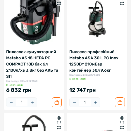
Пилосос акумуляторний
Пилосос професійний
Metabo AS 18 HEPA PC
Metabo ASA 30 L PC Inox
COMPACT 18В бак 6л
1250Вт 210мБар
2100л/хв 3.8кг без АКБ та
контейнер 30л 9.6кг
Код товару: ERC602015000
ЗП
В наявності
Код товару: ERC602029850
В наявності
6 832 грн
12 747 грн