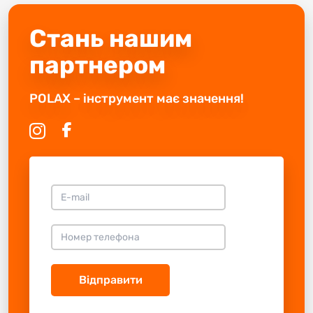
Стань нашим
партнером
POLAX – інструмент має значення!
Відправити