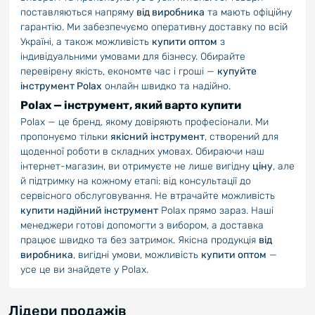
поставляються напряму
від виробника
та мають офіційну
гарантію. Ми забезпечуємо оперативну доставку по всій
Україні, а також можливість
купити оптом
з
індивідуальними умовами для бізнесу. Обирайте
перевірену якість, економте час і гроші —
купуйте
інструмент Polax
онлайн швидко та надійно.
Polax — інструмент, який варто купити
Polax — це бренд, якому довіряють професіонали. Ми
пропонуємо тільки
якісний інструмент
, створений для
щоденної роботи в складних умовах. Обираючи наш
інтернет-магазин, ви отримуєте не лише вигідну
ціну
, але
й підтримку на кожному етапі: від консультації до
сервісного обслуговування. Не втрачайте можливість
купити надійний інструмент
Polax прямо зараз. Наші
менеджери готові допомогти з вибором, а доставка
працює швидко та без затримок. Якісна продукція
від
виробника
, вигідні умови, можливість
купити оптом
—
усе це ви знайдете у Polax.
Лідери продажів