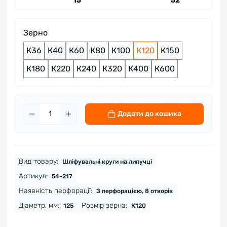
15
52
Зерно
К36
К40
К60
К80
К100
К120
К150
К180
К220
К240
К320
К400
К600
Додати до кошика
Вид товару:
Шліфувальні круги на липучці
Артикул:
54-217
Наявність перфорації:
З перфорацією, 8 отворів
Діаметр, мм:
Розмір зерна:
125
К120