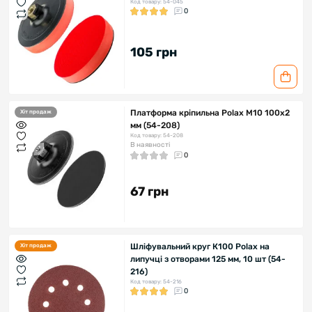
Код товару: 54-045
0
105 грн
Платформа кріпильна Polax М10 100х2
Хіт продаж
мм (54-208)
Код товару: 54-208
В наявності
0
67 грн
Шліфувальний круг К100 Polax на
Хіт продаж
липучці з отворами 125 мм, 10 шт (54-
216)
Код товару: 54-216
0