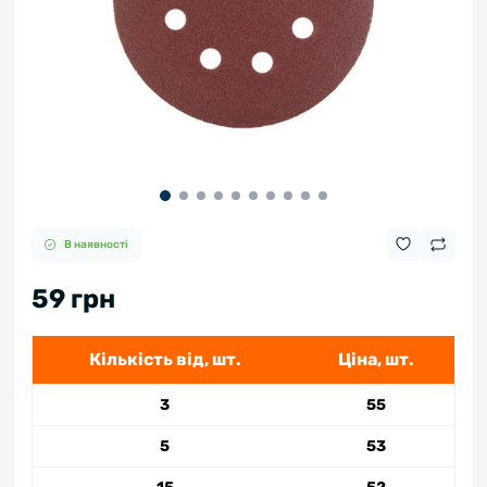
В наявності
59 грн
Кількість від, шт.
Ціна, шт.
3
55
5
53