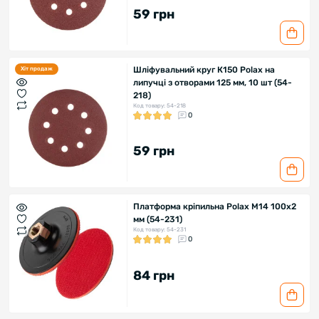
59 грн
Шліфувальний круг К150 Polax на
Хіт продаж
липучці з отворами 125 мм, 10 шт (54-
218)
Код товару: 54-218
0
59 грн
Платформа кріпильна Polax М14 100х2
мм (54-231)
Код товару: 54-231
0
84 грн