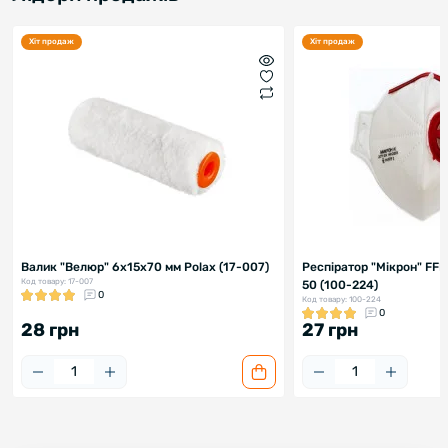
Хіт продаж
Хіт продаж
Валик "Велюр" 6х15х70 мм Polax (17-007)
Респіратор "Мікрон" FF
Код товару: 17-007
50 (100-224)
0
Код товару: 100-224
0
28 грн
27 грн