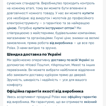
сучасних стандартів. Виробництво проходить контроль
на кожному етапі, тому ви можете бути впевнені в
довговічності кожного товару. У нас ви можете
купити
усе необхідне: від викруток і молотків до професійного
електроінструменту — з гарантією та за найкращою
ціною
. Потрібно
купити інструмент оптом
? Ми
співпрацюємо з майстернями, будівельними компаніями,
магазинами та організаціями. Гнучкі ціни, знижки на великі
замовлення, пряма робота
від виробника
— це все про
Polax. З нами вигідно та зручно.
Швидка доставка по Україні
Ми здійснюємо оперативну
доставку по всій Україні
за
допомогою «Нової Пошти», «Укрпошти», Meest та інших
перевізників. Ви можете вибрати найближче відділення
або замовити доставку кур’єром прямо до дверей.
Зручність, швидкість і надійність — усе для вашого
комфорту.
Офіційна гарантія якості від виробника
Увесь асортимент продукції Polax має
офіційну гарантію
від виробника. Ми гарантуємо, що ви отримаєте
якісний