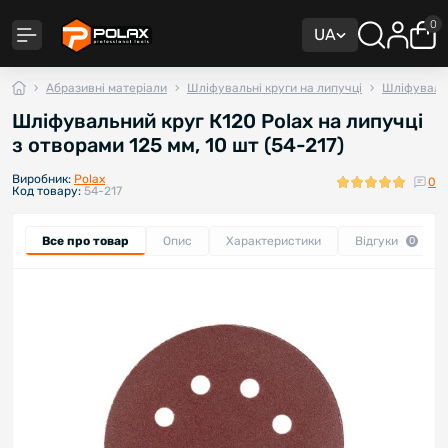
0
UA
Абразивні матеріали
Шліфувальні круги на липучці
Шліфувальн
Шліфувальний круг К120 Polax на липучці
з отворами 125 мм, 10 шт (54-217)
Виробник:
Polax
0
Код товару:
54-217
Все про товар
Опис
Характеристики
Відгуки
0