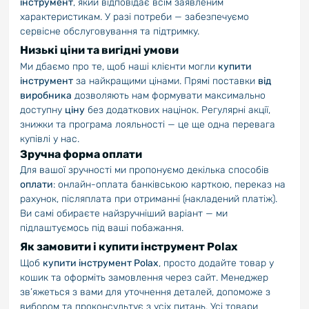
інструмент
, який відповідає всім заявленим
характеристикам. У разі потреби — забезпечуємо
сервісне обслуговування та підтримку.
Низькі ціни та вигідні умови
Ми дбаємо про те, щоб наші клієнти могли
купити
інструмент
за найкращими цінами. Прямі поставки
від
виробника
дозволяють нам формувати максимально
доступну
ціну
без додаткових націнок. Регулярні акції,
знижки та програма лояльності — це ще одна перевага
купівлі у нас.
Зручна форма оплати
Для вашої зручності ми пропонуємо декілька способів
оплати
: онлайн-оплата банківською карткою, переказ на
рахунок, післяплата при отриманні (накладений платіж).
Ви самі обираєте найзручніший варіант — ми
підлаштуємось під ваші побажання.
Як замовити і купити інструмент Polax
Щоб
купити інструмент Polax
, просто додайте товар у
кошик та оформіть замовлення через сайт. Менеджер
зв’яжеться з вами для уточнення деталей, допоможе з
вибором та проконсультує з усіх питань. Усі товари