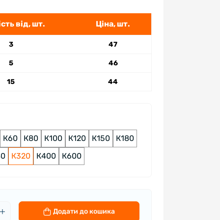
сть від, шт.
Ціна, шт.
3
47
5
46
15
44
К60
К80
К100
К120
К150
К180
40
К320
К400
К600
Додати до кошика