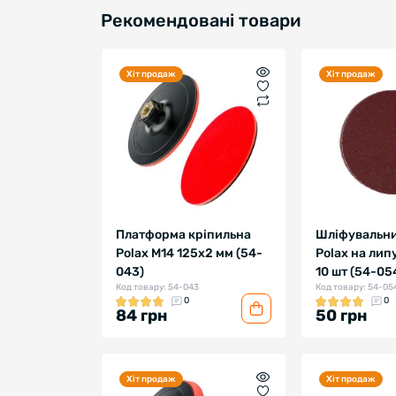
Рекомендовані товари
Хіт продаж
Хіт продаж
Платформа кріпильна
Шліфувальни
Polax М14 125х2 мм (54-
Polax на лип
043)
10 шт (54-05
Код товару: 54-043
Код товару: 54-05
0
0
84 грн
50 грн
Хіт продаж
Хіт продаж