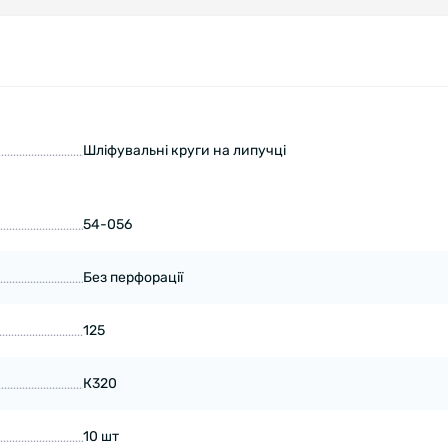
Шліфувальні круги на липучці
54-056
Без перфорації
125
К320
10 шт