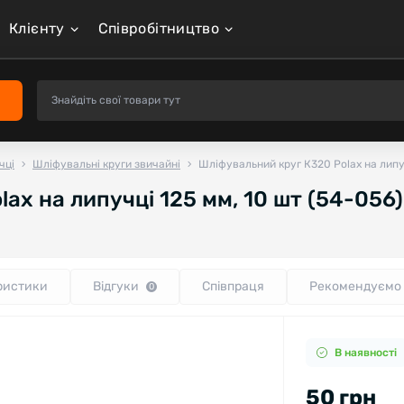
Клієнту
Співробітництво
чці
Шліфувальні круги звичайні
Шліфувальний круг К320 Polax на липуч
ax на липучці 125 мм, 10 шт (54-056)
ристики
Відгуки
Співпраця
Рекомендуємо
0
В наявності
50 грн