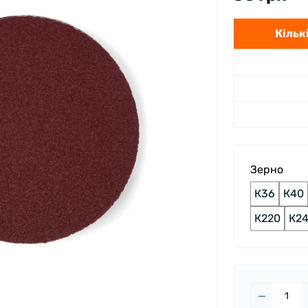
Кількі
Зерно
К36
К40
К220
К2