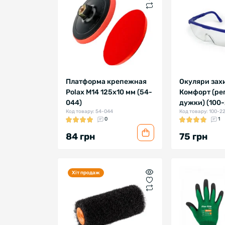
Платформа крепежная
Окуляри захи
Polax М14 125х10 мм (54-
Комфорт (ре
044)
дужки) (100
Код товару: 54-044
Код товару: 100-2
0
1
84 грн
75 грн
Хіт продаж