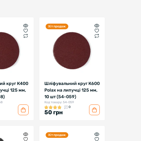
Хіт продаж
ий круг К400
Шліфувальний круг К600
учці 125 мм,
Polax на липучці 125 мм,
58)
10 шт (54-059)
58
Код товару: 54-059
0
50 грн
Хіт продаж