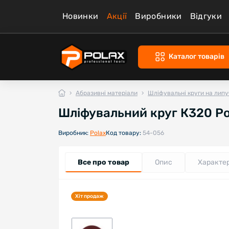
Новинки
Акції
Виробники
Відгуки
Каталог товарів
Абразивні матеріали
Шліфувальні круги на липу
Шліфувальний круг К320 Pol
Виробник:
Polax
Код товару:
54-056
Все про товар
Опис
Характе
Хіт продаж