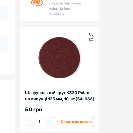
Служба підтримки
клієнтів без
вихідних
Шліфувальний круг К320 Polax
на липучці 125 мм, 10 шт (54-056)
50 грн
Додати до кошика