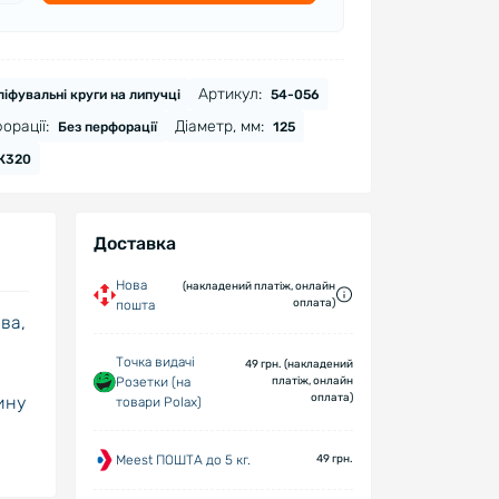
Артикул:
іфувальні круги на липучці
54-056
орації:
Діаметр, мм:
Без перфорації
125
К320
Доставка
Нова
(накладений платіж, онлайн
оплата)
пошта
ва,
Точка видачі
49 грн. (накладений
Розетки (на
платіж, онлайн
оплата)
ину
товари Polax)
Meest ПОШТА до 5 кг.
49 грн.