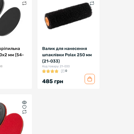
кріпильна
Валик для нанесення
00х2 мм (54-
шпаклівки Polax 250 мм
(21-033)
08
Код товару: 21-033
0
485 грн