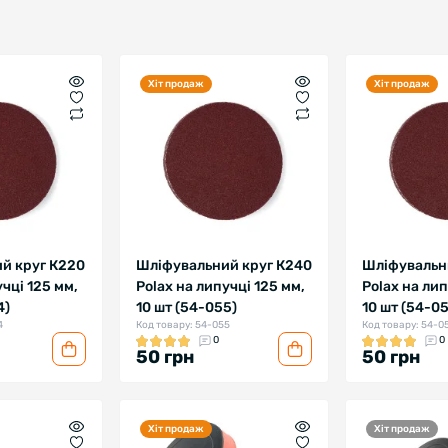
Хіт продаж
Хіт продаж
й круг К220
Шліфувальний круг К240
Шліфувальн
учці 125 мм,
Polax на липучці 125 мм,
Polax на лип
4)
10 шт (54-055)
10 шт (54-0
4
Код товару: 54-055
Код товару: 54-0
0
0
50 грн
50 грн
Хіт продаж
Хіт продаж