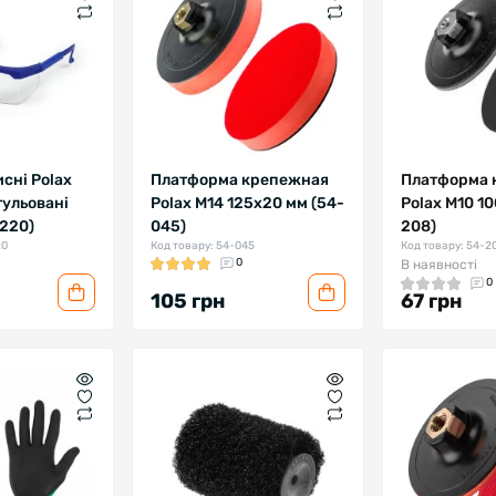
сні Polax
Платформа крепежная
Платформа 
гульовані
Polax М14 125х20 мм (54-
Polax М10 1
-220)
045)
208)
20
Код товару: 54-045
Код товару: 54-2
0
В наявності
0
105 грн
67 грн