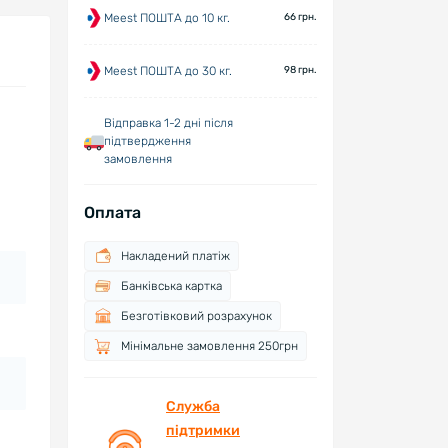
Meest ПОШТА до 10 кг.
66 грн.
Meest ПОШТА до 30 кг.
98 грн.
Відправка 1-2 дні після
підтвердження
замовлення
Оплата
Накладений платіж
Банківська картка
Безготівковий розрахунок
Мінімальне замовлення 250грн
Служба
підтримки