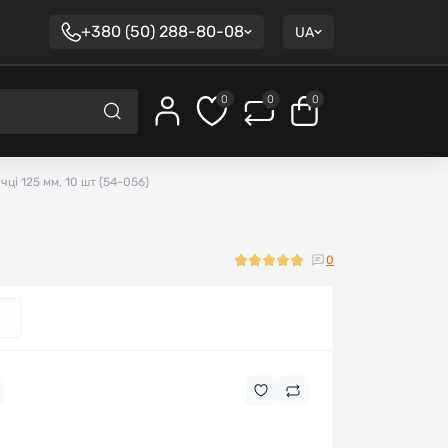
+380 (50) 288-80-08
UA
0
0
0
ці 125 мм, 10 шт (54-056)
0