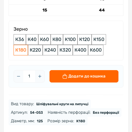
15
44
Зерно
К36
К40
К60
К80
К100
К120
К150
К180
К220
К240
К320
К400
К600
Додати до кошика
Вид товару:
Шліфувальні круги на липучці
Артикул:
Наявність перфорації:
54-053
Без перфорації
Діаметр, мм:
Розмір зерна:
125
К180