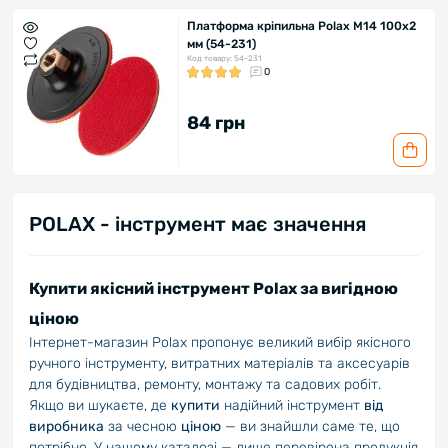
Платформа кріпильна Polax М14 100х2
мм (54-231)
Код товару: 54-231
0
84 грн
POLAX - інструмент має значення
Купити якісний інструмент Polax за вигідною
ціною
Інтернет-магазин Polax пропонує великий вибір якісного
ручного інструменту, витратних матеріалів та аксесуарів
для будівництва, ремонту, монтажу та садових робіт.
Якщо ви шукаєте, де
купити
надійний інструмент
від
виробника
за чесною
ціною
— ви знайшли саме те, що
потрібно. У нашому каталозі — лише перевірена продукція