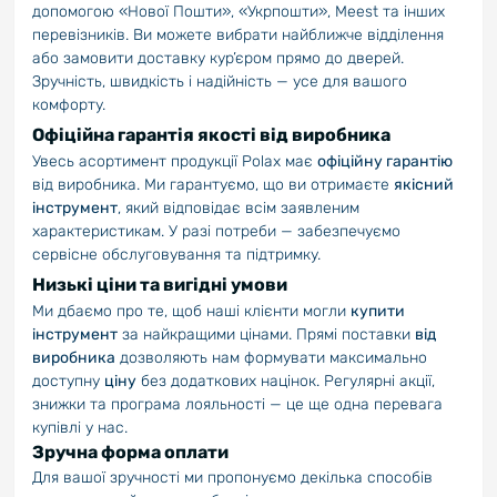
допомогою «Нової Пошти», «Укрпошти», Meest та інших
перевізників. Ви можете вибрати найближче відділення
або замовити доставку кур’єром прямо до дверей.
Зручність, швидкість і надійність — усе для вашого
комфорту.
Офіційна гарантія якості від виробника
Увесь асортимент продукції Polax має
офіційну гарантію
від виробника. Ми гарантуємо, що ви отримаєте
якісний
інструмент
, який відповідає всім заявленим
характеристикам. У разі потреби — забезпечуємо
сервісне обслуговування та підтримку.
Низькі ціни та вигідні умови
Ми дбаємо про те, щоб наші клієнти могли
купити
інструмент
за найкращими цінами. Прямі поставки
від
виробника
дозволяють нам формувати максимально
доступну
ціну
без додаткових націнок. Регулярні акції,
знижки та програма лояльності — це ще одна перевага
купівлі у нас.
Зручна форма оплати
Для вашої зручності ми пропонуємо декілька способів