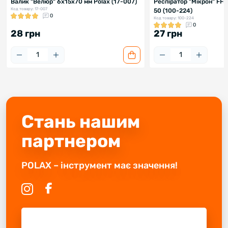
Валик "Велюр" 6х15х70 мм Polax (17-007)
Респіратор "Мікрон" FF
Код товару: 17-007
50 (100-224)
0
Код товару: 100-224
0
28 грн
27 грн
Стань нашим
партнером
POLAX – інструмент має значення!