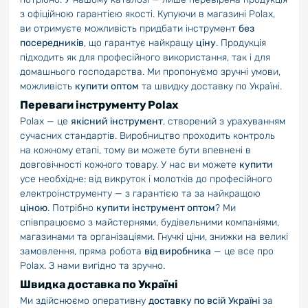
з офіційною гарантією якості. Купуючи в магазині Polax,
ви отримуєте можливість придбати інструмент
без
посередників
, що гарантує найкращу
ціну
. Продукція
підходить як для професійного використання, так і для
домашнього господарства. Ми пропонуємо зручні умови,
можливість
купити оптом
та швидку доставку по Україні.
Переваги інструменту Polax
Polax — це
якісний інструмент
, створений з урахуванням
сучасних стандартів. Виробництво проходить контроль
на кожному етапі, тому ви можете бути впевнені в
довговічності кожного товару. У нас ви можете
купити
усе необхідне: від викруток і молотків до професійного
електроінструменту — з гарантією та за найкращою
ціною
. Потрібно
купити інструмент оптом
? Ми
співпрацюємо з майстернями, будівельними компаніями,
магазинами та організаціями. Гнучкі ціни, знижки на великі
замовлення, пряма робота
від виробника
— це все про
Polax. З нами вигідно та зручно.
Швидка доставка по Україні
Ми здійснюємо оперативну
доставку по всій Україні
за