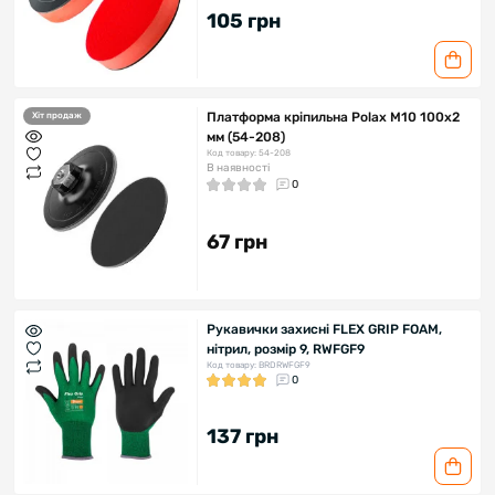
105 грн
Платформа кріпильна Polax М10 100х2
Хіт продаж
мм (54-208)
Код товару: 54-208
В наявності
0
67 грн
Рукавички захисні FLEX GRIP FOAM,
нітрил, розмір 9, RWFGF9
Код товару: BRDRWFGF9
0
137 грн