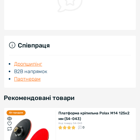
Співпраця
Дропшипінг
В2В напрямок
Партнерам
Рекомендовані товари
Платформа кріпильна Polax М14 125х2
Хіт продаж
мм (54-043)
Код товару: 54-043
0