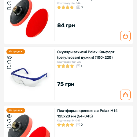
Код товару: 54-044
0
84 грн
Окуляри захисні Polax Комфорт
Хіт продаж
(регульовані дужки) (100-220)
Код товару: 100-220
1
75 грн
Платформа крепежная Polax М14
Хіт продаж
125х20 мм (54-045)
Код товару: 54-045
0