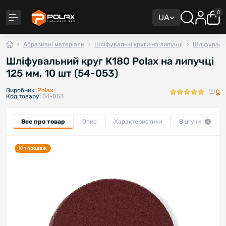
0
UA
Абразивні матеріали
Шліфувальні круги на липучці
Шліфувальн
Шліфувальний круг К180 Polax на липучці
125 мм, 10 шт (54-053)
Виробник:
Polax
0
Код товару:
54-053
Все про товар
Опис
Характеристики
Відгуки
0
Хіт продаж