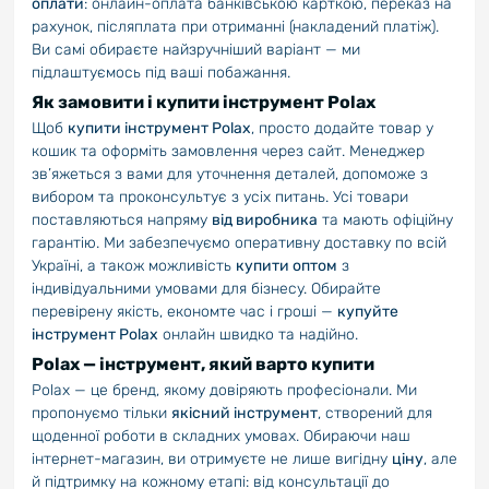
оплати
: онлайн-оплата банківською карткою, переказ на
рахунок, післяплата при отриманні (накладений платіж).
Ви самі обираєте найзручніший варіант — ми
підлаштуємось під ваші побажання.
Як замовити і купити інструмент Polax
Щоб
купити інструмент Polax
, просто додайте товар у
кошик та оформіть замовлення через сайт. Менеджер
зв’яжеться з вами для уточнення деталей, допоможе з
вибором та проконсультує з усіх питань. Усі товари
поставляються напряму
від виробника
та мають офіційну
гарантію. Ми забезпечуємо оперативну доставку по всій
Україні, а також можливість
купити оптом
з
індивідуальними умовами для бізнесу. Обирайте
перевірену якість, економте час і гроші —
купуйте
інструмент Polax
онлайн швидко та надійно.
Polax — інструмент, який варто купити
Polax — це бренд, якому довіряють професіонали. Ми
пропонуємо тільки
якісний інструмент
, створений для
щоденної роботи в складних умовах. Обираючи наш
інтернет-магазин, ви отримуєте не лише вигідну
ціну
, але
й підтримку на кожному етапі: від консультації до