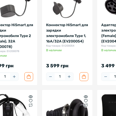
ектор HiSmart для
Коннектор HiSmart для
Адаптер
дки
зарядки
электро
тромобиля Type 2
электромобиля Type 1,
(Female)
ale), 32A
16A/32A (EV200054)
(EV2004
Код товара: EV200054
Код товара
00078)
В наличии
В наличи
вара: EV200078
ичии
99 грн
3 599 грн
3 499 