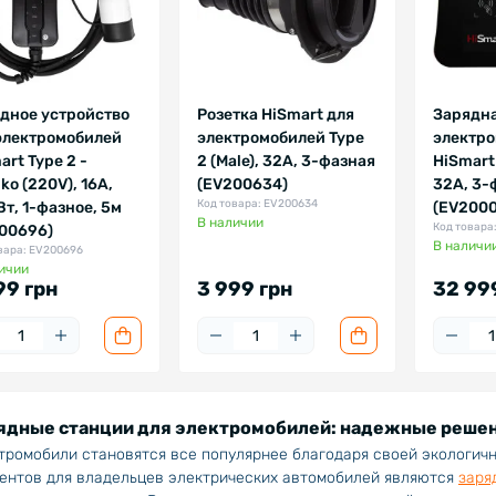
дное устройство
Розетка HiSmart для
Зарядна
электромобилей
электромобилей Type
электр
art Type 2 -
2 (Male), 32A, 3-фазная
HiSmart
ko (220V), 16A,
(EV200634)
32A, 3-
Код товара: EV200634
Вт, 1-фазное, 5м
(EV2000
В наличии
Код товара
00696)
В наличи
вара: EV200696
ичии
99 грн
3 999 грн
32 99
ядные станции для электромобилей: надежные решен
тромобили становятся все популярнее благодаря своей экологичн
ентов для владельцев электрических автомобилей являются
заря