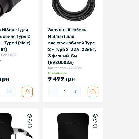
 HiSmart для
Зарядный кабель
мобиля Type 2
HiSmart для
 - Type 1 (Male)
электромобилей Type
81)
2 - Type 2, 32A, 22кВт,
: EV200481
3 фазный, 5м
и
(EV200023)
Код товара: EV200023
В наличии
грн
9 499 грн