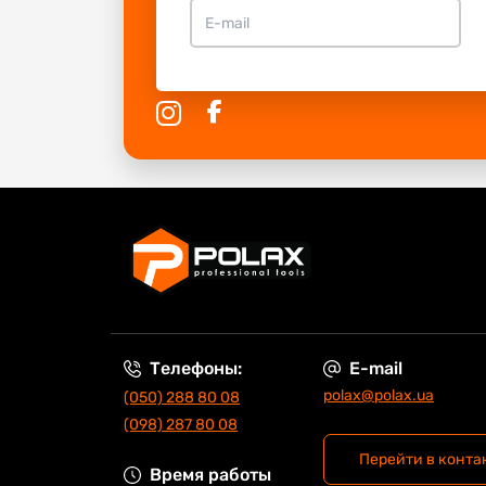
Телефоны:
E-mail
polax@polax.ua
(050) 288 80 08
(098) 287 80 08
Перейти в конта
Время работы