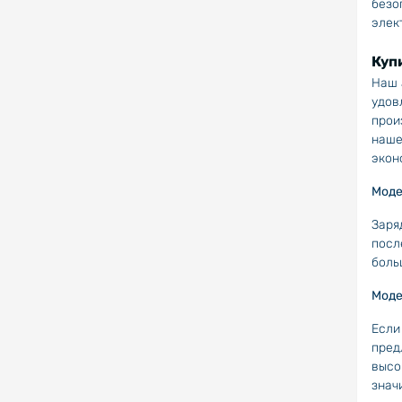
безо
элек
Куп
Наш 
удов
прои
наше
экон
Моде
Заря
посл
боль
Моде
Если
пред
высо
знач