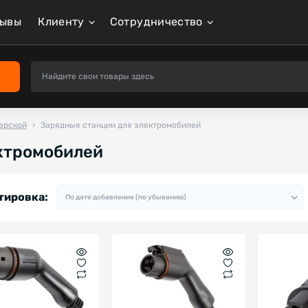
зывы
Клиенту
Сотрудничество
ерской
Зарядные станции для электромобилей
ктромобилей
тировка: