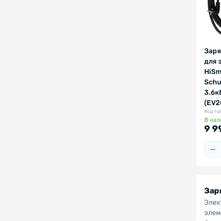
Заря
для 
HiSm
Schu
3.6к
(EV2
Код то
В нал
9 9
Зар
Элек
элем