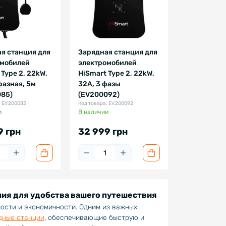
я станция для
Зарядная станция для
омобилей
электромобилей
 Type 2, 22kW,
HiSmart Type 2, 22kW,
фазная, 5м
32A, 3 фазы
85)
(EV200092)
: EV200085
Код товара: EV200092
и
В наличии
9 грн
32 999 грн
ия для удобства вашего путешествия
ости и экономичности. Одним из важных
дные станции
, обеспечивающие быструю и