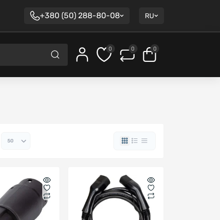
+380 (50) 288-80-08
RU
0
0
0