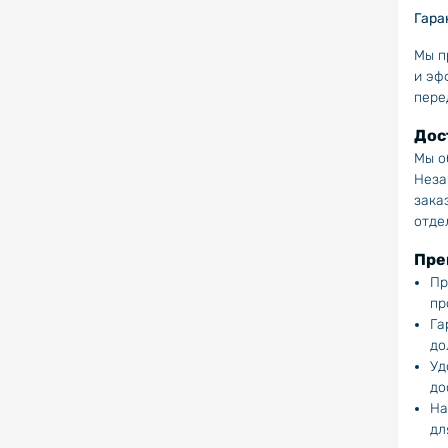
Гара
Мы п
и эф
пере
Дос
Мы о
Неза
зака
отде
Пре
Пр
пр
Га
до
Уд
до
На
дл