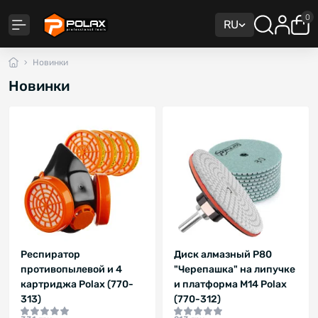
0
RU
Новинки
Новинки
Респиратор
Диск алмазный P80
противопылевой и 4
"Черепашка" на липучке
картриджа Polax (770-
и платформа M14 Polax
313)
(770-312)