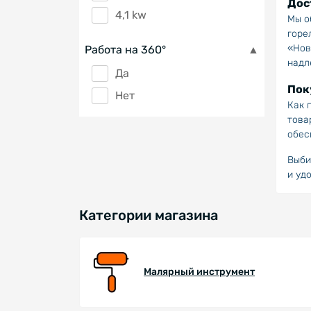
Дос
4,1 kw
Мы о
горе
«Нов
Работа на 360°
надл
Да
Пок
Нет
Как 
това
обес
Выби
и уд
Категории магазина
Малярный инструмент