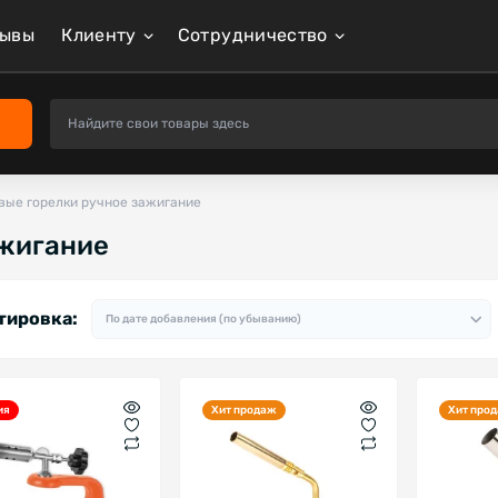
зывы
Клиенту
Сотрудничество
вые горелки ручное зажигание
ажигание
тировка:
ия
Хит продаж
Хит про