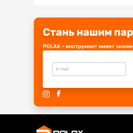
Стань нашим па
POLAX – инструмент имеет значе