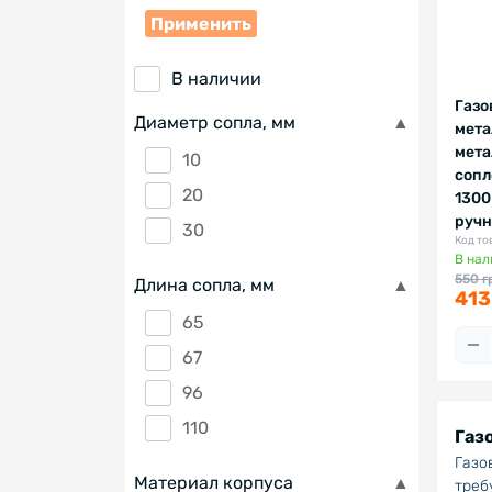
Применить
В наличии
Газо
Диаметр сопла, мм
мета
мета
10
сопл
20
1300
ручн
30
Код то
В нал
550 г
Длина сопла, мм
413
65
67
96
110
Газ
Газо
Материал корпуса
треб