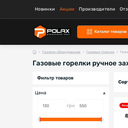
Новинки
Акции
Производители
От
Каталог товаров
Газовое оборудование
Газовые горелки
Газо
Газовые горелки ручное з
Фильтр товаров
Сор
Цена
грн
Акц