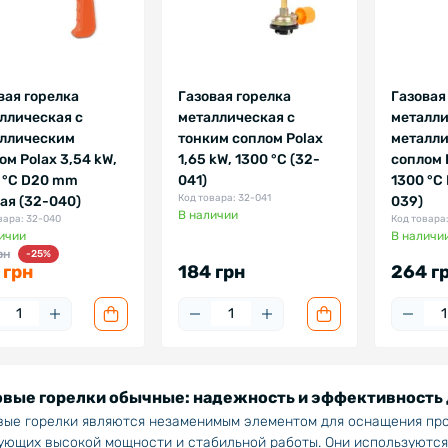
вая горелка
Газовая горелка
Газовая
ллическая с
металлическая с
металли
ллическим
тонким соплом Polax
металл
ом Polax 3,54 kW,
1,65 kW, 1300 °C (32-
соплом P
 °C D20 mm
041)
1300 °C
Код товара: 32-041
ая (32-040)
039)
В наличии
вара: 32-040
Код товара
ичии
В наличи
рн
-25%
 грн
184 грн
264 г
овые горелки обычные: надежность и эффективность 
вые горелки являются незаменимым элементом для оснащения про
ующих высокой мощности и стабильной работы. Они используются 