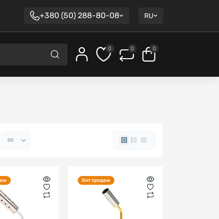
+380 (50) 288-80-08
RU
0
0
0
даж
Хит продаж