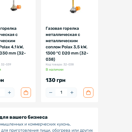
 горелка
Газовая горелка
ческая с
металлическая с
ическим
металлическим
olax 4,1 kW,
соплом Polax 3,5 kW,
 D30 mm (32-
1300 °C D20 mm (32-
038)
: 32-039
Код товара: 32-038
и
В наличии
рн
130 грн
для вашего бизнеса
мышленных и коммерческих кухонь,
для приготовления пищи, обогрева или других