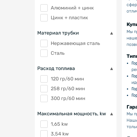
сфер
Алюминий + цинк
отли
Цинк + пластик
Куп
Мы п
Материал трубки
наше
Нержавеющая сталь
позв
Сталь
Тип
Го
Расход топлива
ре
Го
120 гр/60 мин
ид
258 гр/60 мин
Го
Го
300 гр/60 мин
Гар
Максимальная мощность, kw
Мы п
Наши
1,65 kw
толь
3,54 kw