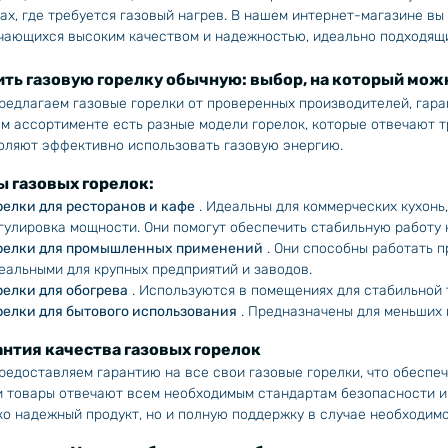
ах, где требуется газовый нагрев. В нашем интернет-магазине вы
чающихся высоким качеством и надежностью, идеально подходящи
ить газовую горелку обычную: выбор, на который мо
редлагаем газовые горелки от проверенных производителей, гара
м ассортименте есть разные модели горелок, которые отвечают 
оляют эффективно использовать газовую энергию.
ы газовых горелок:
релки для ресторанов и кафе
. Идеальны для коммерческих кухонь,
гулировка мощности. Они помогут обеспечить стабильную работу 
релки для промышленных применений
. Они способны работать пр
еальными для крупных предприятий и заводов.
релки для обогрева
. Используются в помещениях для стабильной 
релки для бытового использования
. Предназначены для меньших 
антия качества газовых горелок
редоставляем гарантию на все свои газовые горелки, что обеспеч
 товары отвечают всем необходимым стандартам безопасности и 
ко надежный продукт, но и полную поддержку в случае необходимо