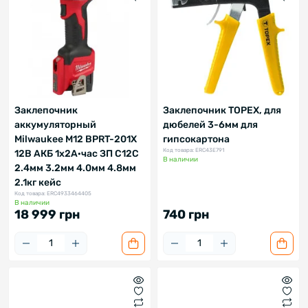
Заклепочник
Заклепочник TOPEX, для
аккумуляторный
дюбелей 3-6мм для
Milwaukee M12 BPRT-201X
гипсокартона
Код товара: ERC43E791
12В АКБ 1x2А·час ЗП C12C
В наличии
2.4мм 3.2мм 4.0мм 4.8мм
2.1кг кейс
Код товара: ERC4933464405
В наличии
18 999 грн
740 грн