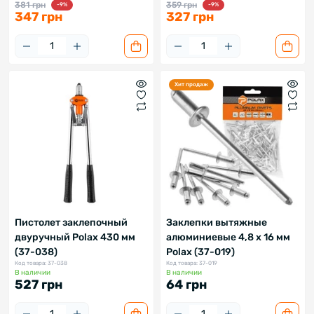
381 грн
359 грн
-9%
-9%
347 грн
327 грн
Хит продаж
Пистолет заклепочный
Заклепки вытяжные
двуручный Polax 430 мм
алюминиевые 4,8 х 16 мм
(37-038)
Polax (37-019)
Код товара: 37-038
Код товара: 37-019
В наличии
В наличии
527 грн
64 грн