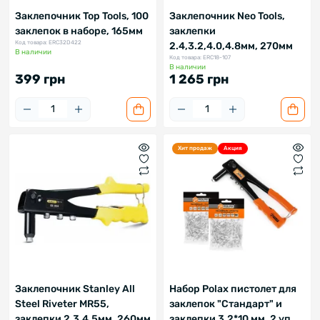
Заклепочник Top Tools, 100
Заклепочник Neo Tools,
заклепок в наборе, 165мм
заклепки
Код товара: ERC32D422
2.4,3.2,4.0,4.8мм, 270мм
В наличии
Код товара: ERC18-107
В наличии
399 грн
1 265 грн
Хит продаж
Акция
Заклепочник Stanley All
Набор Polax пистолет для
Steel Riveter MR55,
заклепок "Стандарт" и
заклепки 2,3,4,5мм, 260мм
заклепки 3,2*10 мм, 2 уп