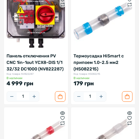
Панель отключения PV
Термоусадка HiSmart с
CNC 1in-1out YCX8-DIS 1/1
припоем 1.0-2.5 мм2
32/32 DC1000 (NV822287)
(HS082215)
Код товара: NV822287
Код товара: HS082215
В наличии
В наличии
4 999 грн
179 грн