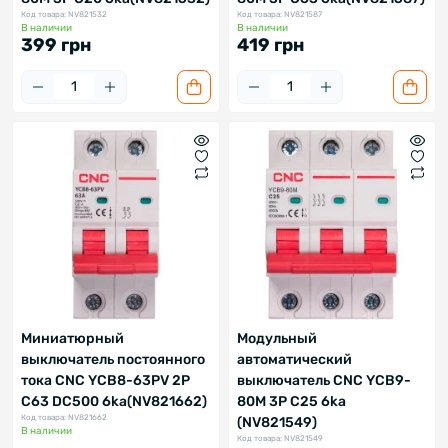
Код товара: NV821532
Код товара: NV821587
В наличии
В наличии
399 грн
419 грн
Миниатюрный
Модульный
выключатель постоянного
автоматический
тока CNC YCB8-63PV 2P
выключатель CNC YCB9-
C63 DC500 6ka(NV821662)
80M 3P C25 6ka
Код товара: NV821662
(NV821549)
В наличии
Код товара: NV821549