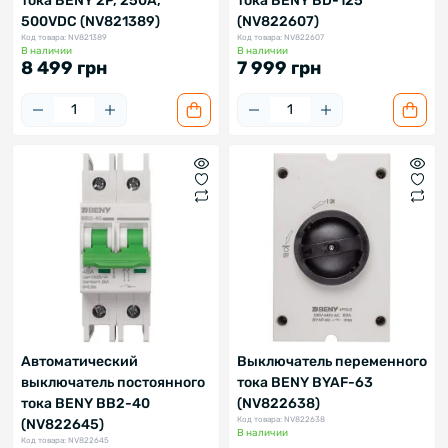
тока BENY 2P, 250A,
тока BENY BD-125
500VDC (NV821389)
(NV822607)
Код товара: NV821389
Код товара: NV822607
В наличии
В наличии
8 499 грн
7 999 грн
Автоматический
Выключатель переменного
выключатель постоянного
тока BENY BYAF-63
тока BENY BB2-40
(NV822638)
Код товара: NV822638
(NV822645)
В наличии
Код товара: NV822645