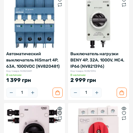
Автоматический
Выключатель нагрузки
выключатель HiSmart 4P,
BENY 4P, 32A, 1000V, MC4,
63A, 1000VDC (NV820481)
IP66 (NV821396)
Код товара: NV820481
Код товара: NV821396
В наличии
В наличии
1 399 грн
2 999 грн