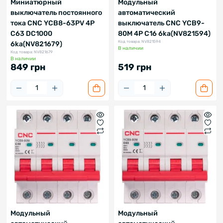
Миниатюрный
Модульный
выключатель постоянного
автоматический
тока CNC YCB8-63PV 4P
выключатель CNC YCB9-
C63 DC1000
80M 4P C16 6ka(NV821594)
Код товара: NV821594
6ka(NV821679)
В наличии
Код товара: NV821679
В наличии
849 грн
519 грн
Модульный
Модульный