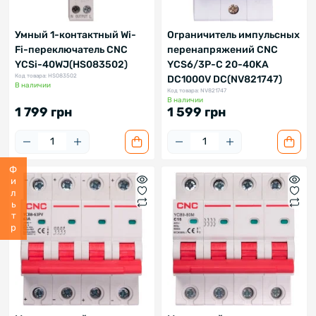
Умный 1-контактный Wi-
Ограничитель импульсных
Fi-переключатель CNC
перенапряжений CNC
YCSi-40WJ(HS083502)
YCS6/3P-C 20-40KA
Код товара: HS083502
DC1000V DC(NV821747)
В наличии
Код товара: NV821747
В наличии
1 799 грн
1 599 грн
Фильтр