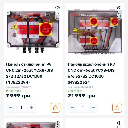
Панель отключения PV
Панель відключення PV
CNC 2in-2out YCX8-DIS
CNC 6in-6out YCX8-DIS
2/2 32/32 DC1000
6/6 32/32 DC1000
(NV822294)
(NV822324)
Код товара: NV822294
Код товара: NV822324
В наличии
В наличии
7 999 грн
21 999 грн