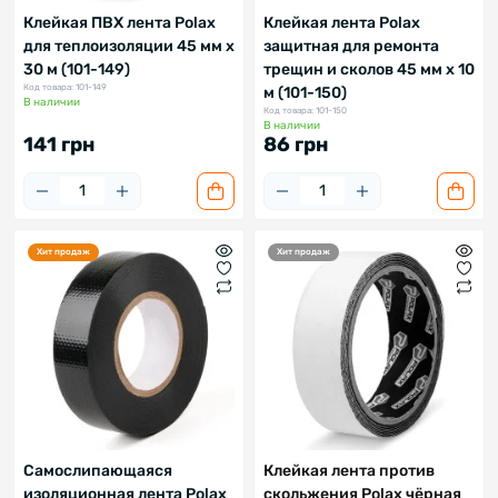
Клейкая ПВХ лента Polax
Клейкая лента Polax
для теплоизоляции 45 мм х
защитная для ремонта
30 м (101-149)
трещин и сколов 45 мм х 10
Код товара: 101-149
м (101-150)
В наличии
Код товара: 101-150
В наличии
141 грн
86 грн
Хит продаж
Хит продаж
Самослипающаяся
Клейкая лента против
изоляционная лента Polax
скольжения Polax чёрная