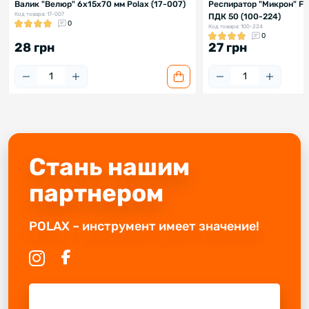
Валик "Велюр" 6х15х70 мм Polax (17-007)
Респиратор "Микрон" FF
Код товара: 17-007
ПДК 50 (100-224)
0
Код товара: 100-224
0
28 грн
27 грн
Стань нашим
партнером
POLAX – инструмент имеет значение!