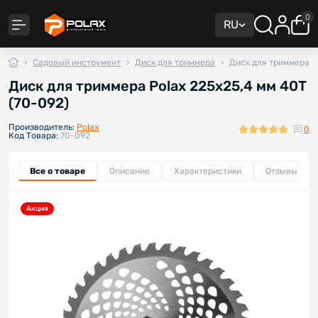
0
RU
Садовый инструмент
Диск для триммера
Диск для триммера Po
Диск для триммера Polax 225х25,4 мм 40Т
(70-092)
Производитель:
Polax
0
Код Товара:
70-092
Все о товаре
Описание
Характеристики
Отзывы
0
Акция