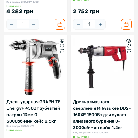
Код товара: ERC601744000
В наличии
4 282 грн
2 752 грн
Дрель ударная GRAPHITE
Дрель алмазного
Energy+ 450Вт зубчатый
сверления Milwaukee DD2-
патрон 13мм 0-
160XE 1500Вт для сухого
3000об·мин кейс 2.5кг
алмазного бурения 0-
Код товара: ERC58G728
3000об·мин кейс 4.2кг
В наличии
Код товара: ERC4933368690
В наличии