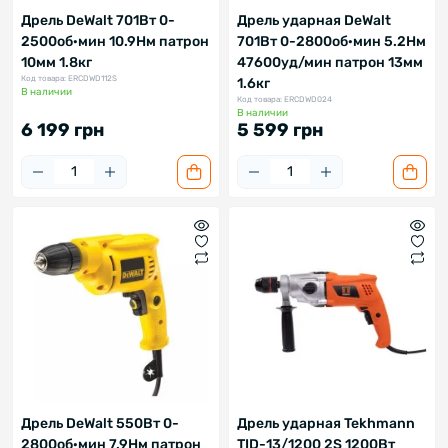
Дрель DeWalt 701Вт 0-
Дрель ударная DeWalt
2500об·мин 10.9Нм патрон
701Вт 0-2800об·мин 5.2Нм
10мм 1.8кг
47600уд/мин патрон 13мм
Код товара: ERCDWD112S
1.6кг
В наличии
Код товара: ERCDWD024
В наличии
6 199 грн
5 599 грн
Дрель DeWalt 550Вт 0-
Дрель ударная Tekhmann
2800об·мин 7.9Нм патрон
TID-13/1200 2S 1200Вт