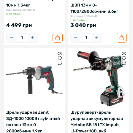
10мм 1.34кг
ШЗП 13мм 0-
Код товара: ERCDWD014S
1100/2800об·мин 3.6кг
В наличии
Код товара: ERC848642
В наличии
4 499 грн
3 040 грн
Дрель ударная Zenit
Шуруповерт-дрель
ЗД-1000 1000Вт зубчатый
ударная аккумуляторная
патрон 13мм 0-
Metabo SB 18 LTX Impuls,
2800об·мин 1.9кг
Li-Power 18В, акб