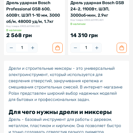
Дрель ударная Bosch
Дрель ударная Bosch GSB
Professional GSB 600,
24-2, 1100Вт, ШЗП,
600Вт, ШЗП 1-10 мм, 3000
3000об•мин, 2.9кг
Код товара: ERC0.601.19C.801
об/м, 48000 уд/м, 1.7кг
В наличии
Код товара: ERC0.601.1A0.320
В наличии
2 568 грн
14 310 грн
Дрели и строительные миксеры - это универсальный
электроинструмент, который используется для
сверления отверстий, закручивания крепежа и
смешивания строительных смесей. В интернет-магазине
Polax представлен широкий выбор надежных моделей
для бытовых и профессиональных задач.
Для чего нужны дрели и миксеры
Дрель - базовый инструмент для работы с деревом,
металлом, пластиком и кирпичом. Она позволяет быстро
и точно создавать отверстия разного диаметра.