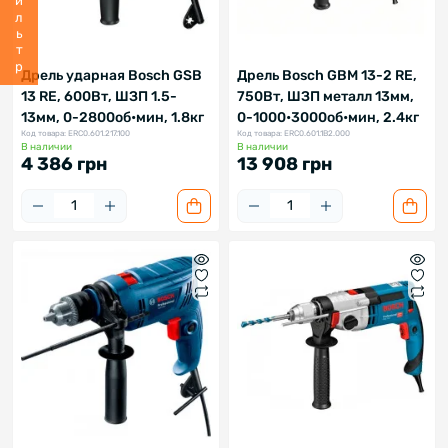
Фильтр
Дрель ударная Bosch GSB
Дрель Bosch GBM 13-2 RE,
13 RE, 600Вт, ШЗП 1.5-
750Вт, ШЗП металл 13мм,
13мм, 0-2800об•мин, 1.8кг
0-1000•3000об•мин, 2.4кг
Код товара: ERC0.601.217.100
Код товара: ERC0.601.1B2.000
В наличии
В наличии
4 386 грн
13 908 грн