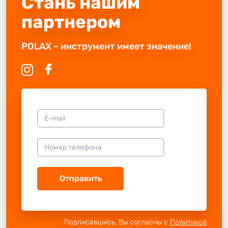
Стань нашим
партнером
POLAX – инструмент имеет значение!
Отправить
Подписавшись, Вы согласны с
Политикой