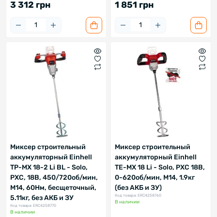
3 312 грн
1 851 грн
Миксер строительный
Миксер строительный
аккумуляторный Einhell
аккумуляторный Einhell
TP-MX 18-2 Li BL - Solo,
TE-MX 18 Li - Solo, PXC 18В,
PXC, 18В, 450/720об/мин,
0-620об/мин, М14, 1.9кг
М14, 60Нм, бесщеточный,
(без АКБ и ЗУ)
Код товара: ERC4258760
5.11кг, без АКБ и ЗУ
В наличии
Код товара: ERC4258770
В наличии