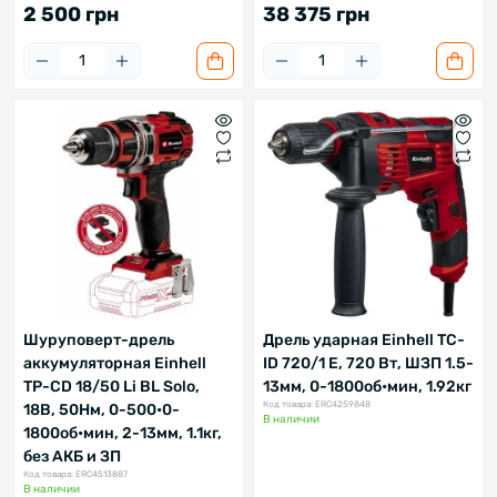
2 500 грн
38 375 грн
Шуруповерт-дрель
Дрель ударная Einhell TC-
аккумуляторная Einhell
ID 720/1 E, 720 Вт, ШЗП 1.5-
TP-CD 18/50 Li BL Solo,
13мм, 0-1800об•мин, 1.92кг
Код товара: ERC4259848
18В, 50Нм, 0-500•0-
В наличии
1800об•мин, 2-13мм, 1.1кг,
без АКБ и ЗП
Код товара: ERC4513887
В наличии