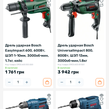
Дрель ударная Bosch
Дрель ударная Bosch
EasyImpact 600, 600Вт,
UniversalImpact 800,
ШЗП 1-10мм, 3000об•мин,
800Вт, ШЗП 13мм,
1.7кг, кейс
3000об•мин,1.8кг
Код товара: ERC0.603.133.020
Код товара: ERC0.603.131.120
В наличии
В наличии
1 761 грн
3 942 грн