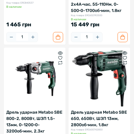
Код товара: ERC840537
2х4А•час, 55•110Нм, 0-
В наличии
500•0-1700об•мин, 1.8кг
Код товара: ERC602192500
В наличии
1 465 грн
15 449 грн
Дрель ударная Metabo SBE
Дрель ударная Metabo SBE
800-2, 800Вт, ШЗП 1.5-
650, 650Вт, ШЗП 13мм,
13мм, 0-1200•0-
2800об•мин, 1.8кг
Код товара: ERC600742850
3200об•мин, 2.3кг
В наличии