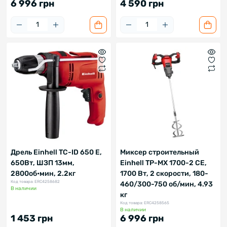
6 996 грн
4 590 грн
Дрель Einhell TC-ID 650 E,
Миксер строительный
650Вт, ШЗП 13мм,
Einhell TP-MX 1700-2 CE,
2800об•мин, 2.2кг
1700 Вт, 2 скорости, 180-
Код товара: ERC4258682
460/300-750 об/мин, 4.93
В наличии
кг
Код товара: ERC4258565
В наличии
1 453 грн
6 996 грн