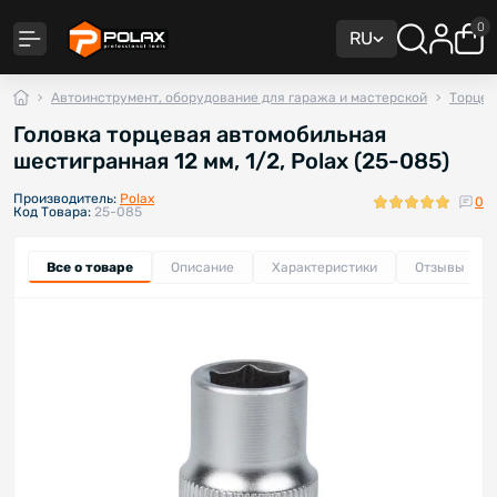
0
RU
Автоинструмент, оборудование для гаража и мастерской
Торцев
Головка торцевая автомобильная
шестигранная 12 мм, 1/2, Polax (25-085)
Производитель:
Polax
0
Код Товара:
25-085
Все о товаре
Описание
Характеристики
Отзывы
0