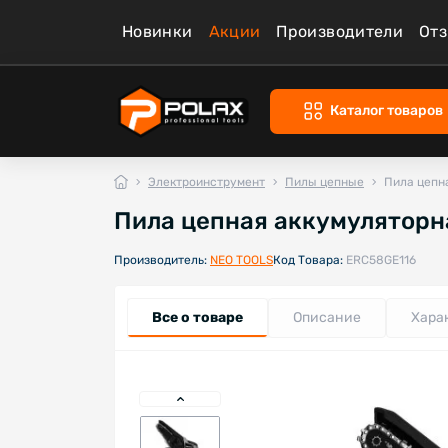
Новинки
Акции
Производители
От
Каталог товаров
Электроинструмент
Пилы цепные
Пила цепна
Пила цепная аккумуляторная
Производитель:
NEO TOOLS
Код Товара:
ERC58GE116
Все о товаре
Описание
Хара