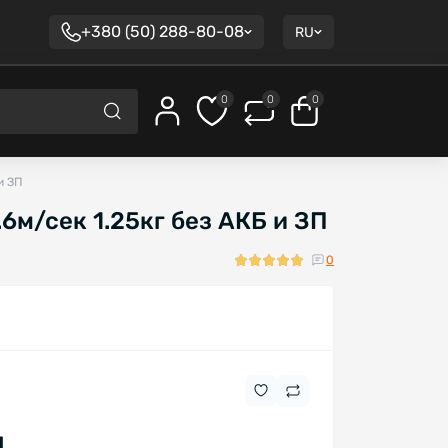
+380 (50) 288-80-08
RU
0
0
0
и ЗП
.6м/сек 1.25кг без АКБ и ЗП
0
н