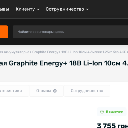
зывы
Клиенту
Сотрудничество
я аккумуляторная Graphite Energy+ 18В Li-lon 10см 4.6м/сек 1.25кг без АКБ 
 Graphite Energy+ 18В Li-lon 10см 4
ктеристики
Отзывы
Сотрудничество
0
В наличии
3 755 гр