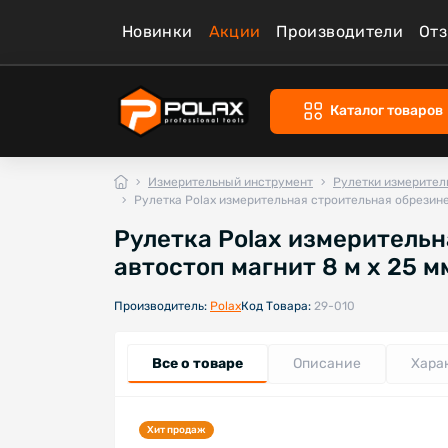
Новинки
Акции
Производители
От
Каталог товаров
Измерительный инструмент
Рулетки измерител
Рулетка Polax измерительная строительная обрезине
Рулетка Polax измеритель
автостоп магнит 8 м х 25 м
Производитель:
Polax
Код Товара:
29-010
Все о товаре
Описание
Хара
Хит продаж