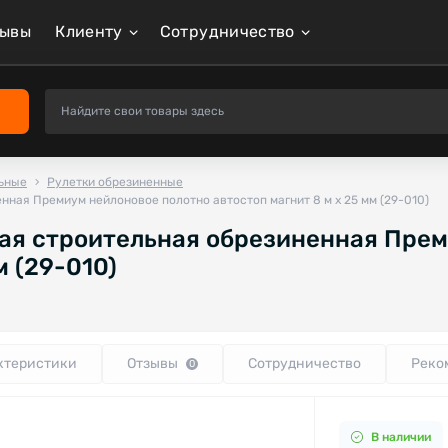
зывы
Клиенту
Сотрудничество
ьные
Рулетки обрезиненные
нная Премиум нейлоновое полотно автостоп магнит 8 м х 25 мм (29-010)
ная строительная обрезиненная Пре
м (29-010)
ктеристики
Отзывы
Сотрудничество
Реко
0
В наличии