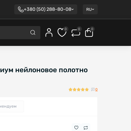
+380 (50) 288-80-08
RU
0
0
0
миум нейлоновое полотно
0
мендуем