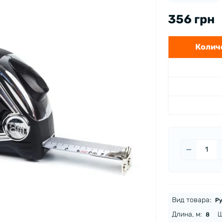
356 грн
Количе
Вид товара:
Ру
Длина, м:
Ш
8