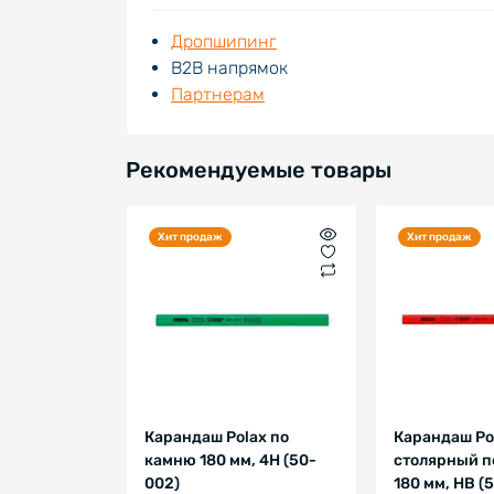
Дропшипинг
В2В напрямок
Партнерам
Рекомендуемые товары
Хит продаж
Хит продаж
Карандаш Polax по
Карандаш Po
камню 180 мм, 4H (50-
столярный п
002)
180 мм, HB (