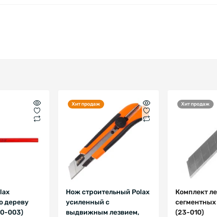
Хит продаж
Хит продаж
lax
Нож строительный Polax
Комплект ле
о дереву
усиленный c
сегментных 
50-003)
выдвижным лезвием,
(23-010)