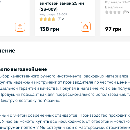
3
Код товара: 23-0
винтовой замок 25 мм
В наличии
(23-009)
0
Код товара: 23-009
0
138 грн
97 грн
чение
x по выгодной цене
ыбор качественного ручного инструмента, расходных материалов 
купить
надежный инструмент
от производителя
по честной
цене
–
циальной гарантией качества. Покупая в магазине Polax, вы пол
 Продукция подходит как для профессионального использования, т
 быструю доставку по Украине.
нный с учетом современных стандартов. Производство проходит к
. У нас вы можете
купить
все необходимое: от отверток и молотк
инструмент оптом
? Мы сотрудничаем с мастерскими, строительны