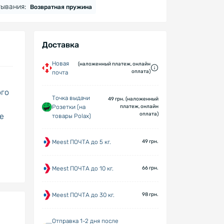
ывания:
Возвратная пружина
Доставка
Новая
(наложенный платеж, онлайн
оплата)
почта
ого
Точка выдачи
49 грн. (наложенный
Розетки (на
платеж, онлайн
оплата)
е
товары Polax)
Meest ПОЧТА до 5 кг.
49 грн.
Meest ПОЧТА до 10 кг.
66 грн.
Meest ПОЧТА до 30 кг.
98 грн.
Отправка 1-2 дня после