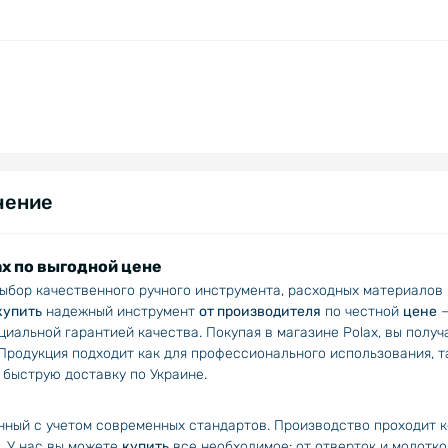
чение
x по выгодной цене
ыбор качественного ручного инструмента, расходных материалов 
купить
надежный инструмент
от производителя
по честной
цене
–
циальной гарантией качества. Покупая в магазине Polax, вы пол
 Продукция подходит как для профессионального использования, т
 быструю доставку по Украине.
нный с учетом современных стандартов. Производство проходит к
. У нас вы можете
купить
все необходимое: от отверток и молотк