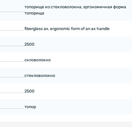
топорище из стекловолокна, эргономичная форма
топорища
fiberglass ax, ergonomic form of an ax handle
2500
скловолокно
стекловолокно
2500
топор