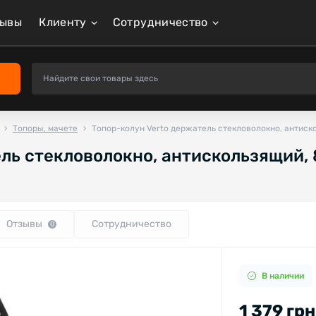
зывы
Клиенту
Сотрудничество
Топоры, мачете
Топор-колун Verto держатель стекловолокно, антиск
ль стекловолокно, антискользящий, 
Отзывы
Сотрудничество
0
В наличии
1 379 грн