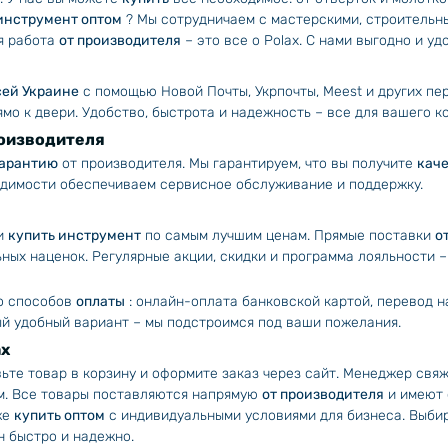
инструмент оптом
? Мы сотрудничаем с мастерскими, строительны
ая работа
от производителя
– это все о Polax. С нами выгодно и уд
сей Украине
с помощью Новой Почты, Укрпочты, Meest и других п
мо к двери. Удобство, быстрота и надежность – все для вашего к
роизводителя
гарантию
от производителя. Мы гарантируем, что вы получите
кач
одимости обеспечиваем сервисное обслуживание и поддержку.
ли
купить инструмент
по самым лучшим ценам. Прямые поставки
о
ных наценок. Регулярные акции, скидки и программа лояльности –
ко способов
оплаты
: онлайн-оплата банковской картой, перевод н
ый удобный вариант – мы подстроимся под ваши пожелания.
ax
вьте товар в корзину и оформите заказ через сайт. Менеджер свяж
м. Все товары поставляются напрямую
от производителя
и имеют 
же
купить оптом
с индивидуальными условиями для бизнеса. Выбир
 быстро и надежно.