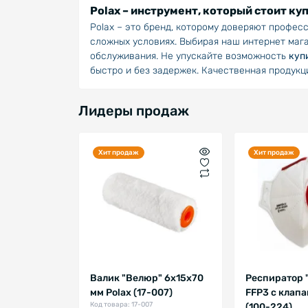
Polax – инструмент, который стоит ку
Polax – это бренд, которому доверяют профес
сложных условиях. Выбирая наш интернет мага
обслуживания. Не упускайте возможность
куп
быстро и без задержек. Качественная продук
Лидеры продаж
Хит продаж
Хит продаж
Валик "Велюр" 6х15х70
Респиратор 
мм Polax (17-007)
FFP3 с клап
Код товара: 17-007
(100-224)