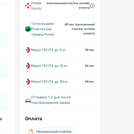
Новая
(наложенный платеж, онлайн
оплата)
почта
Точка выдачи
49 грн. (наложенный
Розетки (на
платеж, онлайн
оплата)
товары Polax)
Meest ПОЧТА до 5 кг.
49 грн.
Meest ПОЧТА до 10 кг.
66 грн.
Meest ПОЧТА до 30 кг.
98 грн.
Отправка 1-2 дня после
подтверждения заказа
Оплата
а
Наложенный платеж