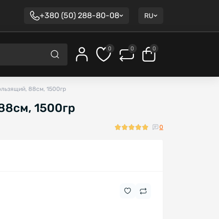
+380 (50) 288-80-08
RU
0
0
0
ользящий, 88см, 1500гр
88см, 1500гр
0