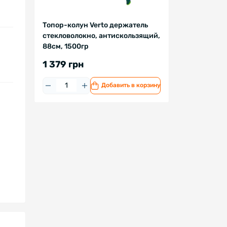
Топор-колун Verto держатель
стекловолокно, антискользящий,
88см, 1500гр
1 379 грн
Добавить в корзину