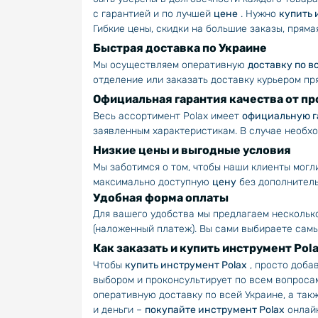
с гарантией и по лучшей
цене
. Нужно
купить 
Гибкие цены, скидки на большие заказы, прям
Быстрая доставка по Украине
Мы осуществляем оперативную
доставку по в
отделение или заказать доставку курьером пря
Официальная гарантия качества от п
Весь ассортимент Polax имеет
официальную 
заявленным характеристикам. В случае необх
Низкие цены и выгодные условия
Мы заботимся о том, чтобы наши клиенты мог
максимально доступную
цену
без дополнитель
Удобная форма оплаты
Для вашего удобства мы предлагаем несколь
(наложенный платеж). Вы сами выбираете сам
Как заказать и купить инструмент Pol
Чтобы
купить инструмент Polax
, просто доба
выбором и проконсультирует по всем вопроса
оперативную доставку по всей Украине, а так
и деньги –
покупайте инструмент Polax
онлайн