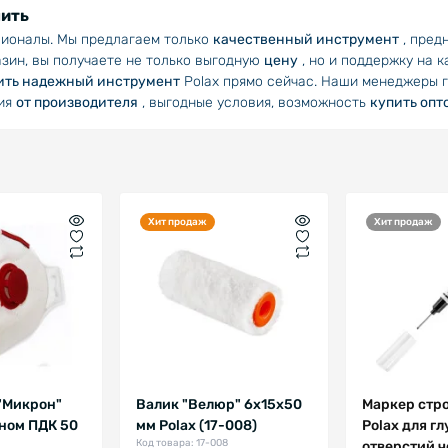
пить
сионалы. Мы предлагаем только
качественный инструмент
, пред
зин, вы получаете не только выгодную
цену
, но и поддержку на 
ить надежный инструмент
Polax прямо сейчас. Наши менеджеры г
ция
от производителя
, выгодные условия, возможность
купить опт
Хит продаж
Хит продаж
"Микрон"
Валик "Велюр" 6х15х50
Маркер стр
аном ПДК 50
мм Polax (17-008)
Polax для г
Код товара: 17-008
отверстий 