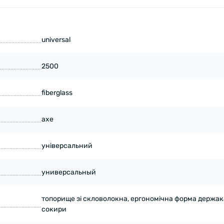
universal
2500
fiberglass
axe
універсальний
универсальный
топорище зі скловолокна, ергономічна форма держак
сокири