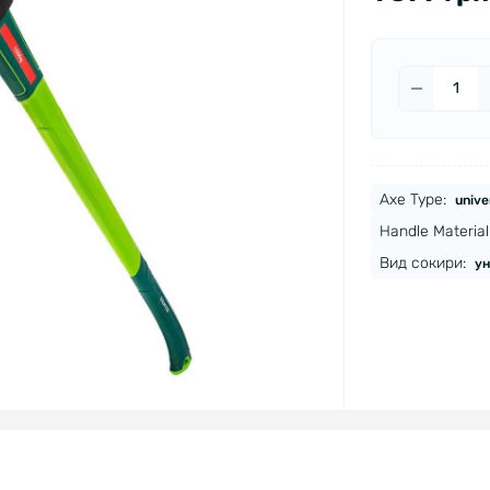
Axe Type:
unive
Handle Material
Вид сокири:
ун