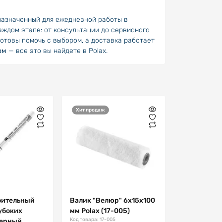
назначенный для ежедневной работы в
каждом этапе: от консультации до сервисного
отовы помочь с выбором, а доставка работает
ом
— все это вы найдете в Polax.
Хит продаж
оительный
Валик "Велюр" 6х15х100
лубоких
мм Polax (17-005)
Код товара: 17-005
черный,