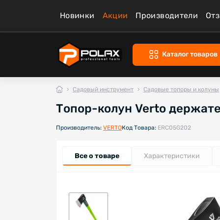
Новинки
Акции
Производители
От
Каталог товаров
Садовый инструмент
Садовые топоры и колуны
Топор-колун Verto держате
Производитель:
VERTO
Код Товара:
ERC05G202
Все о товаре
Характеристики