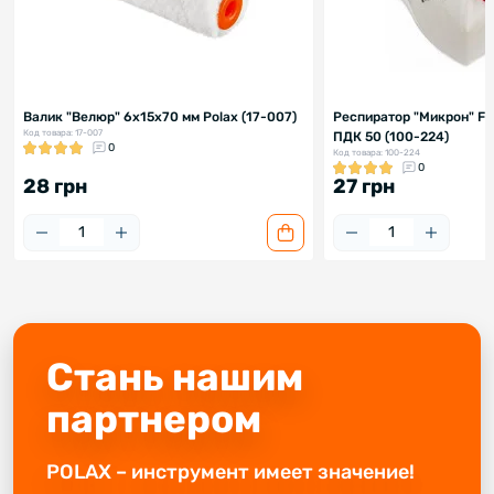
Валик "Велюр" 6х15х70 мм Polax (17-007)
Респиратор "Микрон" FF
Код товара: 17-007
ПДК 50 (100-224)
0
Код товара: 100-224
0
28 грн
27 грн
Стань нашим
партнером
POLAX – инструмент имеет значение!