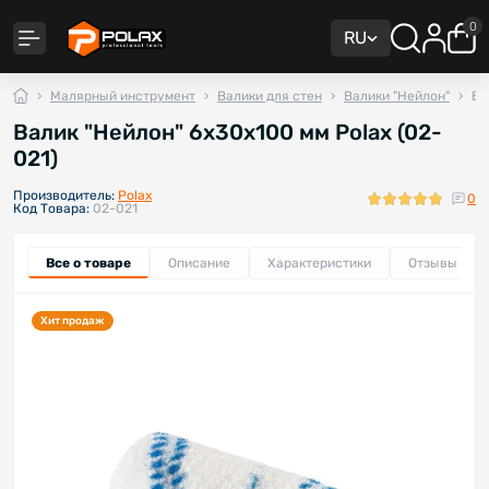
0
RU
Малярный инструмент
Валики для стен
Валики "Нейлон"
Ва
Валик "Нейлон" 6х30х100 мм Polax (02-
021)
Производитель:
Polax
0
Код Товара:
02-021
Все о товаре
Описание
Характеристики
Отзывы
0
Хит продаж