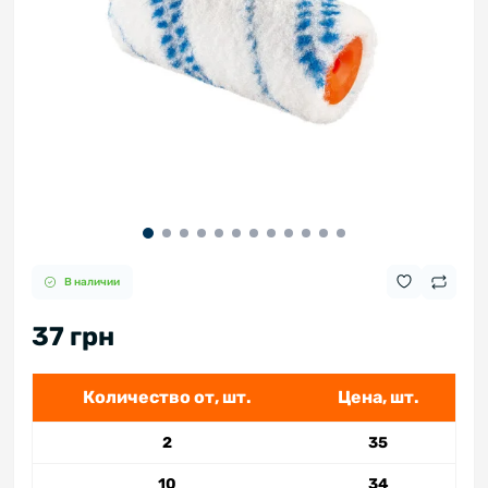
В наличии
37 грн
Количество от, шт.
Цена, шт.
2
35
10
34