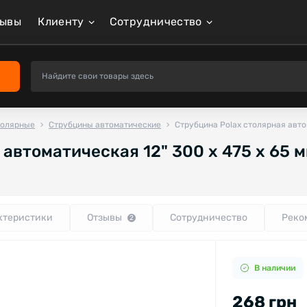
зывы
Клиенту
Сотрудничество
толярные
Струбцины автоматические
Струбцина Polax столярная автом
автоматическая 12" 300 х 475 х 65 м
ктеристики
Отзывы
Сотрудничество
Реко
2
В наличии
268 грн