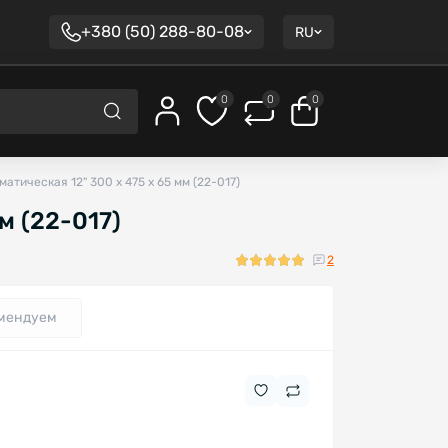
+380 (50) 288-80-08
RU
0
0
0
атическая 12" 300 х 475 х 65 мм (22-017)
м (22-017)
2
мендуем