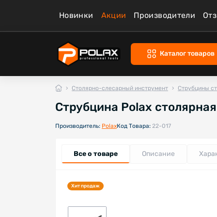
Новинки
Акции
Производители
От
Каталог товаров
Столярно-слесарный инструмент
Струбцины с
Струбцина Polax столярная 
Производитель:
Polax
Код Товара:
22-017
Все о товаре
Описание
Хара
Хит продаж