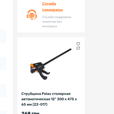
Служба
поддержки
Служба поддержки
клиентов без
выходных
Струбцина Polax столярная
автоматическая 12" 300 х 475 х
65 мм (22-017)
268 грн