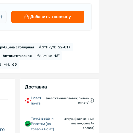
Добавить в корзину
 х 65
Артикул:
рубцина столярная
22-017
:
Размер:
Автоматическая
12"
, мм:
65
Доставка
Новая
(наложенный платеж, онлайн
оплата)
почта
Точка выдачи
49 грн. (наложенный
Розетки (на
платеж, онлайн
оплата)
го
товары Polax)