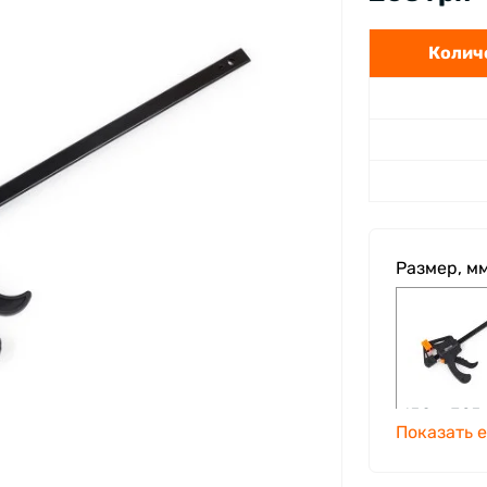
Количе
Размер, м
150 х 325
Показать 