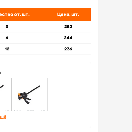
ство от, шт.
Цена, шт.
3
252
6
244
12
236
м
 х 65
200 х 375 х 65
ещё