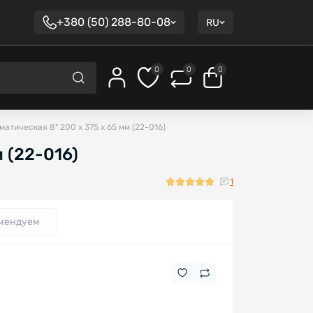
+380 (50) 288-80-08
RU
0
0
0
атическая 8" 200 х 375 х 65 мм (22-016)
 (22-016)
1
мендуем