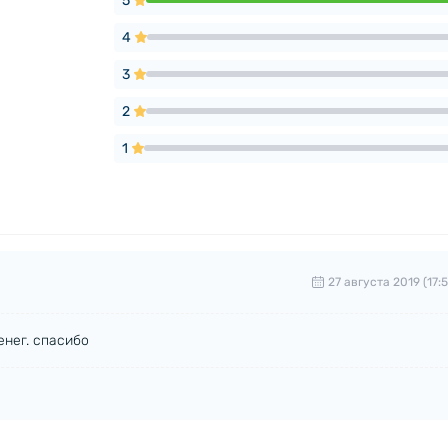
5
4
3
2
1
27 августа 2019 (17:5
енег. спасибо