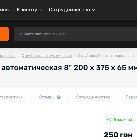
зывы
Клиенту
Сотрудничество
толярные
Струбцины автоматические
Струбцина Polax столярная автом
автоматическая 8" 200 х 375 х 65 мм
ктеристики
Отзывы
Сотрудничество
Реко
1
В наличии
250 грн