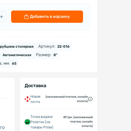
Добавить в корзину
 х 65
Артикул:
рубцина столярная
22-016
:
Размер:
Автоматическая
8"
, мм:
65
Доставка
Новая
(наложенный платеж, онлайн
оплата)
почта
Точка выдачи
49 грн. (наложенный
Розетки (на
платеж, онлайн
оплата)
го
товары Polax)