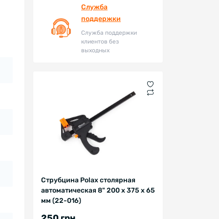
Служба
поддержки
Служба поддержки
клиентов без
выходных
Струбцина Polax столярная
автоматическая 8" 200 х 375 х 65
мм (22-016)
250 грн