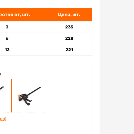
ство от, шт.
Цена, шт.
3
235
6
228
12
221
м
 х 65
200 х 375 х 65
ещё