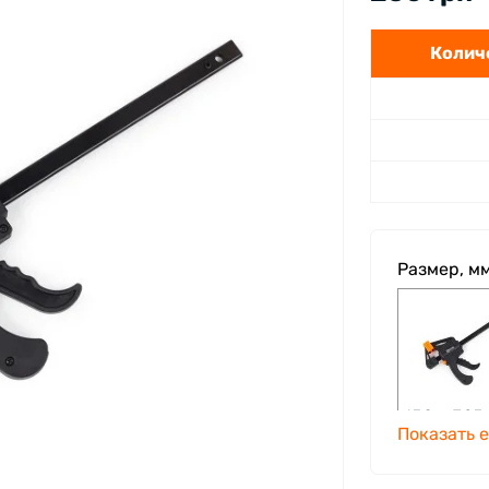
Количе
Размер, м
150 х 325
Показать 