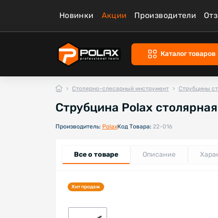
Новинки
Акции
Производители
От
Каталог товаров
Столярно-слесарный инструмент
Струбцины с
Струбцина Polax столярная 
Производитель:
Polax
Код Товара:
22-016
Все о товаре
Описание
Хара
Хит продаж